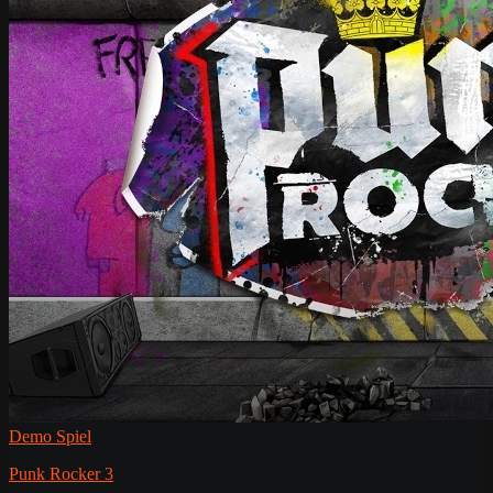
Demo Spiel
Punk Rocker 3