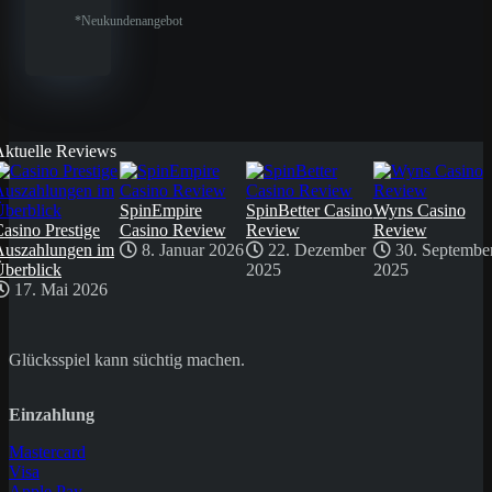
*Neukundenangebot
Aktuelle Reviews
SpinEmpire
SpinBetter Casino
Wyns Casino
asino Prestige
Casino Review
Review
Review
Auszahlungen im
8. Januar 2026
22. Dezember
30. Septembe
berblick
2025
2025
17. Mai 2026
Glücksspiel kann süchtig machen.
Einzahlung
Mastercard
Visa
Apple Pay