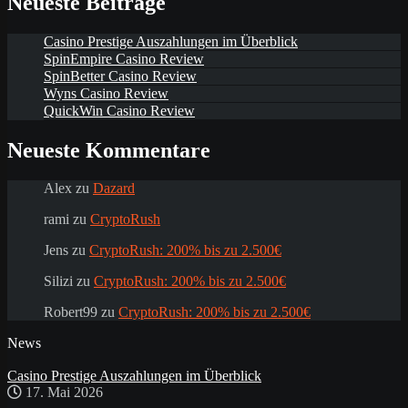
Neueste Beiträge
Casino Prestige Auszahlungen im Überblick
SpinEmpire Casino Review
SpinBetter Casino Review
Wyns Casino Review
QuickWin Casino Review
Neueste Kommentare
Alex
zu
Dazard
rami
zu
CryptoRush
Jens
zu
CryptoRush: 200% bis zu 2.500€
Silizi
zu
CryptoRush: 200% bis zu 2.500€
Robert99
zu
CryptoRush: 200% bis zu 2.500€
News
Casino Prestige Auszahlungen im Überblick
17. Mai 2026