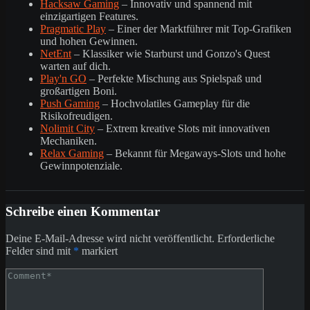
Hacksaw Gaming
– Innovativ und spannend mit
einzigartigen Features.
Pragmatic Play
– Einer der Marktführer mit Top-Grafiken
und hohen Gewinnen.
NetEnt
– Klassiker wie Starburst und Gonzo's Quest
warten auf dich.
Play'n GO
– Perfekte Mischung aus Spielspaß und
großartigen Boni.
Push Gaming
– Hochvolatiles Gameplay für die
Risikofreudigen.
Nolimit City
– Extrem kreative Slots mit innovativen
Mechaniken.
Relax Gaming
– Bekannt für Megaways-Slots und hohe
Gewinnpotenziale.
Schreibe einen Kommentar
Deine E-Mail-Adresse wird nicht veröffentlicht.
Erforderliche
Felder sind mit
*
markiert