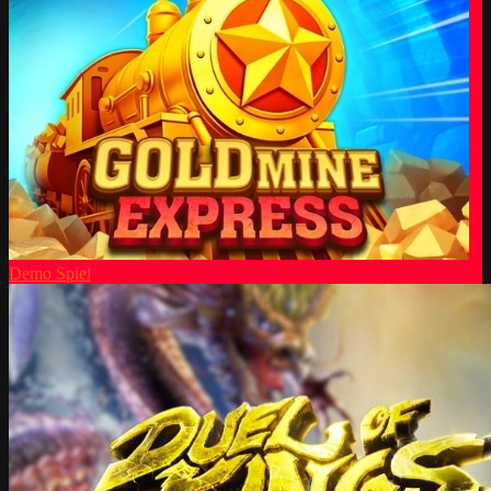
Demo Spiel