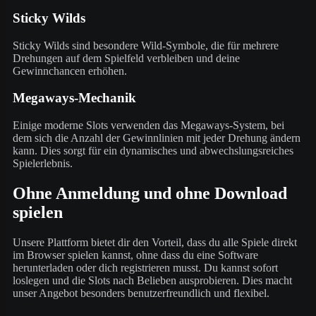
Sticky Wilds
Sticky Wilds sind besondere Wild-Symbole, die für mehrere
Drehungen auf dem Spielfeld verbleiben und deine
Gewinnchancen erhöhen.
Megaways-Mechanik
Einige moderne Slots verwenden das Megaways-System, bei
dem sich die Anzahl der Gewinnlinien mit jeder Drehung ändern
kann. Dies sorgt für ein dynamisches und abwechslungsreiches
Spielerlebnis.
Ohne Anmeldung und ohne Download
spielen
Unsere Plattform bietet dir den Vorteil, dass du alle Spiele direkt
im Browser spielen kannst, ohne dass du eine Software
herunterladen oder dich registrieren musst. Du kannst sofort
loslegen und die Slots nach Belieben ausprobieren. Dies macht
unser Angebot besonders benutzerfreundlich und flexibel.