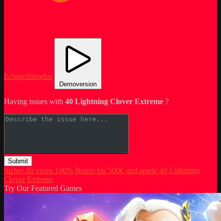
Echtgeldmodus
Demoversion
Having issues with
40 Lightning Clover Extreme
?
Submit
Sicher dir einen 100% Bonus bis 500€ und spiele 40 Lightning
Clover Extreme
Try Our Featured Games