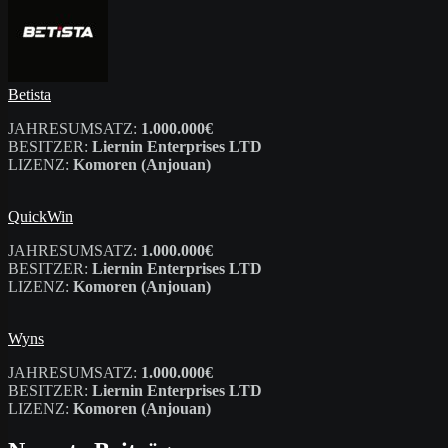
Betista
JAHRESUMSATZ:
1.000.000€
BESITZER:
Liernin Enterprises LTD
LIZENZ:
Komoren (Anjouan)
QuickWin
JAHRESUMSATZ:
1.000.000€
BESITZER:
Liernin Enterprises LTD
LIZENZ:
Komoren (Anjouan)
Wyns
JAHRESUMSATZ:
1.000.000€
BESITZER:
Liernin Enterprises LTD
LIZENZ:
Komoren (Anjouan)