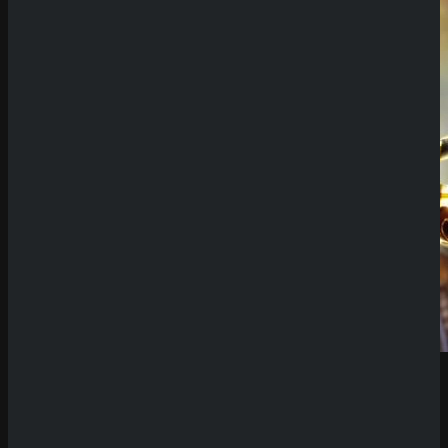
Demo Spiel
Willkommen auf unserer Plattform für Demo
Slots! Hier hast du die einzigartige Möglichkeit,