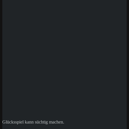
Save my name, email, and website in this
browser for the next time I comment.
Glücksspiel kann süchtig machen.