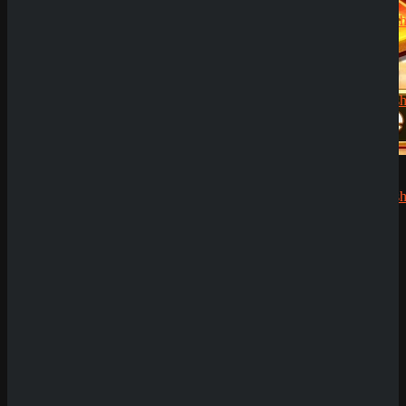
Jens
zu
CryptoRush
200% bis
zu 2.500€
Silizi
zu
CryptoRush
200% bis
zu 2.500€
Robert99
Demo Spiel
zu
CryptoRush
200% bis
zu 2.500€
News
Casino Prestige
Auszahlungen im
Überblick
17. Mai 2026
SpinEmpire Casino
Review
8. Januar 2026
SpinBetter Casino