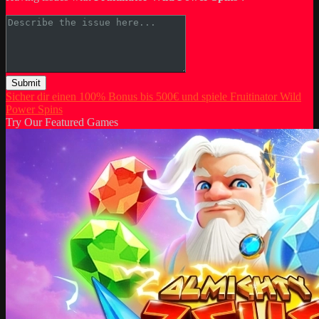
Submit
Sicher dir einen 100% Bonus bis 500€ und spiele Fruitinator Wild
Power Spins
Try Our Featured Games