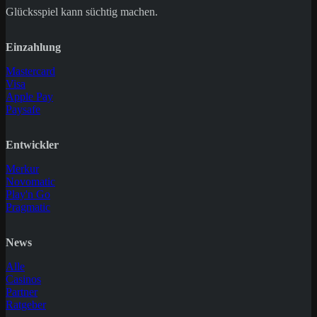
Glücksspiel kann süchtig machen.
Einzahlung
Mastercard
Visa
Apple Pay
Paysafe
Entwickler
Merkur
Novomatic
Play'n Go
Pragmatic
News
Alle
Casinos
Partner
Ratgeber