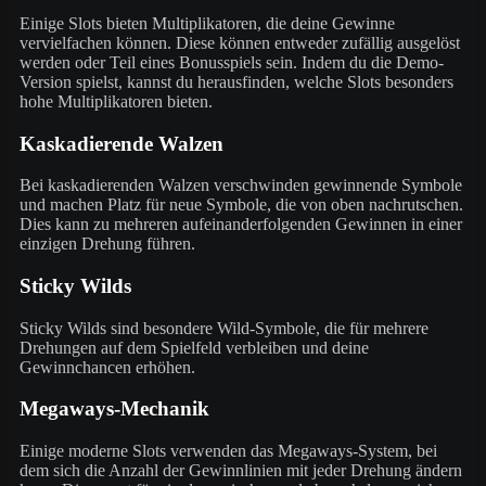
Einige Slots bieten Multiplikatoren, die deine Gewinne
vervielfachen können. Diese können entweder zufällig ausgelöst
werden oder Teil eines Bonusspiels sein. Indem du die Demo-
Version spielst, kannst du herausfinden, welche Slots besonders
hohe Multiplikatoren bieten.
Kaskadierende Walzen
Bei kaskadierenden Walzen verschwinden gewinnende Symbole
und machen Platz für neue Symbole, die von oben nachrutschen.
Dies kann zu mehreren aufeinanderfolgenden Gewinnen in einer
einzigen Drehung führen.
Sticky Wilds
Sticky Wilds sind besondere Wild-Symbole, die für mehrere
Drehungen auf dem Spielfeld verbleiben und deine
Gewinnchancen erhöhen.
Megaways-Mechanik
Einige moderne Slots verwenden das Megaways-System, bei
dem sich die Anzahl der Gewinnlinien mit jeder Drehung ändern