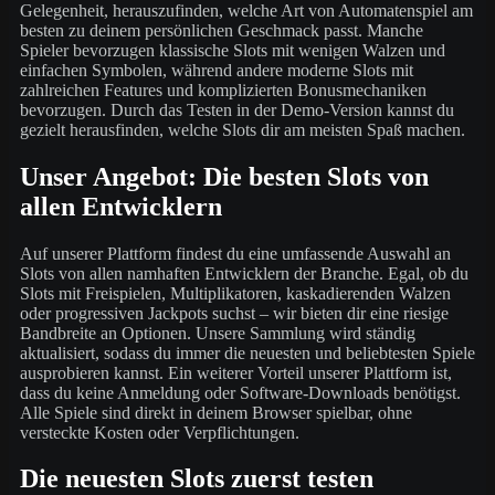
Gelegenheit, herauszufinden, welche Art von Automatenspiel am
besten zu deinem persönlichen Geschmack passt. Manche
Spieler bevorzugen klassische Slots mit wenigen Walzen und
einfachen Symbolen, während andere moderne Slots mit
zahlreichen Features und komplizierten Bonusmechaniken
bevorzugen. Durch das Testen in der Demo-Version kannst du
gezielt herausfinden, welche Slots dir am meisten Spaß machen.
Unser Angebot: Die besten Slots von
allen Entwicklern
Auf unserer Plattform findest du eine umfassende Auswahl an
Slots von allen namhaften Entwicklern der Branche. Egal, ob du
Slots mit Freispielen, Multiplikatoren, kaskadierenden Walzen
oder progressiven Jackpots suchst – wir bieten dir eine riesige
Bandbreite an Optionen. Unsere Sammlung wird ständig
aktualisiert, sodass du immer die neuesten und beliebtesten Spiele
ausprobieren kannst. Ein weiterer Vorteil unserer Plattform ist,
dass du keine Anmeldung oder Software-Downloads benötigst.
Alle Spiele sind direkt in deinem Browser spielbar, ohne
versteckte Kosten oder Verpflichtungen.
Die neuesten Slots zuerst testen