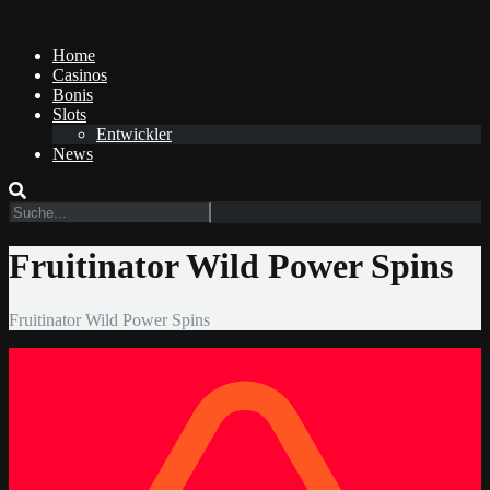
Home
Casinos
Bonis
Slots
Entwickler
News
Fruitinator Wild Power Spins
Fruitinator Wild Power Spins