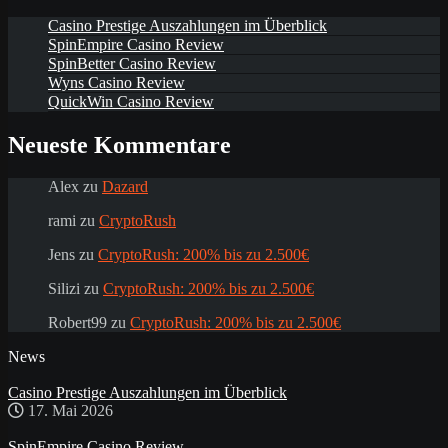
Casino Prestige Auszahlungen im Überblick
SpinEmpire Casino Review
SpinBetter Casino Review
Wyns Casino Review
QuickWin Casino Review
Neueste Kommentare
Alex
zu
Dazard
rami
zu
CryptoRush
Jens
zu
CryptoRush: 200% bis zu 2.500€
Silizi
zu
CryptoRush: 200% bis zu 2.500€
Robert99
zu
CryptoRush: 200% bis zu 2.500€
News
Casino Prestige Auszahlungen im Überblick
17. Mai 2026
SpinEmpire Casino Review