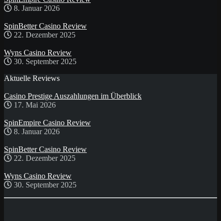
8. Januar 2026
SpinBetter Casino Review
22. Dezember 2025
Wyns Casino Review
30. September 2025
Aktuelle Reviews
Casino Prestige Auszahlungen im Überblick
17. Mai 2026
SpinEmpire Casino Review
8. Januar 2026
SpinBetter Casino Review
22. Dezember 2025
Wyns Casino Review
30. September 2025