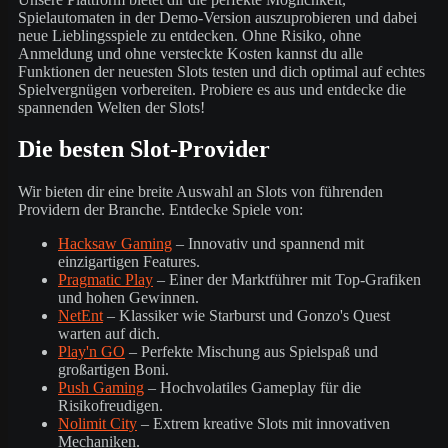
Spielautomaten in der Demo-Version auszuprobieren und dabei
neue Lieblingsspiele zu entdecken. Ohne Risiko, ohne
Anmeldung und ohne versteckte Kosten kannst du alle
Funktionen der neuesten Slots testen und dich optimal auf echtes
Spielvergnügen vorbereiten. Probiere es aus und entdecke die
spannenden Welten der Slots!
Die besten Slot-Provider
Wir bieten dir eine breite Auswahl an Slots von führenden
Providern der Branche. Entdecke Spiele von:
Hacksaw Gaming
– Innovativ und spannend mit
einzigartigen Features.
Pragmatic Play
– Einer der Marktführer mit Top-Grafiken
und hohen Gewinnen.
NetEnt
– Klassiker wie Starburst und Gonzo's Quest
warten auf dich.
Play'n GO
– Perfekte Mischung aus Spielspaß und
großartigen Boni.
Push Gaming
– Hochvolatiles Gameplay für die
Risikofreudigen.
Nolimit City
– Extrem kreative Slots mit innovativen
Mechaniken.