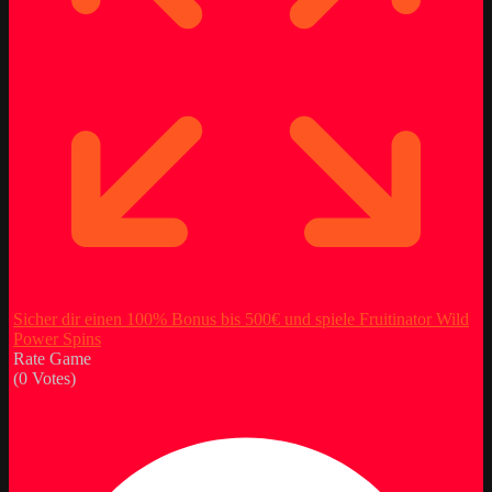
Sicher dir einen 100% Bonus bis 500€ und spiele Fruitinator Wild
Power Spins
Rate Game
(
0
Votes)