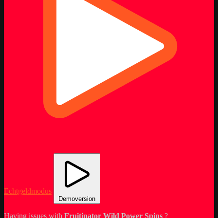
Echtgeldmodus
Demoversion
Having issues with
Fruitinator Wild Power Spins
?