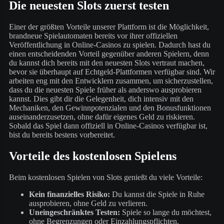
Die neuesten Slots zuerst testen
Einer der größten Vorteile unserer Plattform ist die Möglichkeit,
brandneue Spielautomaten bereits vor ihrer offiziellen
Veröffentlichung in Online-Casinos zu spielen. Dadurch hast du
einen entscheidenden Vorteil gegenüber anderen Spielern, denn
du kannst dich bereits mit den neuesten Slots vertraut machen,
bevor sie überhaupt auf Echtgeld-Plattformen verfügbar sind. Wir
arbeiten eng mit den Entwicklern zusammen, um sicherzustellen,
dass du die neuesten Spiele früher als anderswo ausprobieren
kannst. Dies gibt dir die Gelegenheit, dich intensiv mit den
Mechaniken, den Gewinnpotenzialen und den Bonusfunktionen
auseinanderzusetzen, ohne dafür eigenes Geld zu riskieren.
Sobald das Spiel dann offiziell in Online-Casinos verfügbar ist,
bist du bereits bestens vorbereitet.
Vorteile des kostenlosen Spielens
Beim kostenlosen Spielen von Slots genießt du viele Vorteile:
Kein finanzielles Risiko:
Du kannst die Spiele in Ruhe
ausprobieren, ohne Geld zu verlieren.
Uneingeschränktes Testen:
Spiele so lange du möchtest,
ohne Begrenzungen oder Einzahlungspflichten.