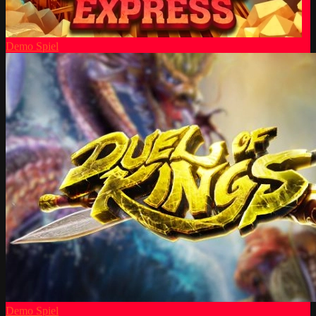
Demo Spiel
Demo Spiel