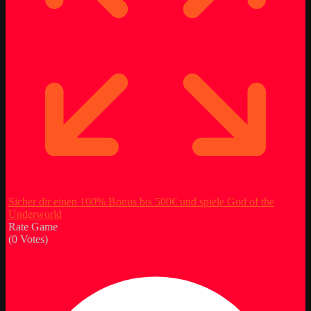
Sicher dir einen 100% Bonus bis 500€ und spiele God of the
Underworld
Rate Game
(
0
Votes)