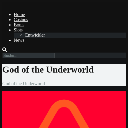
Home
Casinos
Bonis
Slots
Entwickler
News
God of the Underworld
God of the Underworld