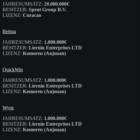
JAHRESUMSATZ:
20.000.000€
BESITZER:
Sprut Group B.V.
LIZENZ:
Curacao
Betista
JAHRESUMSATZ:
1.000.000€
BESITZER:
Liernin Enterprises LTD
LIZENZ:
Komoren (Anjouan)
QuickWin
JAHRESUMSATZ:
1.000.000€
BESITZER:
Liernin Enterprises LTD
LIZENZ:
Komoren (Anjouan)
Wyns
JAHRESUMSATZ:
1.000.000€
BESITZER:
Liernin Enterprises LTD
LIZENZ:
Komoren (Anjouan)