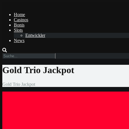
Home
Casinos
Bonis
Slots
Entwickler
News
Gold Trio Jackpot
Gold Trio Jackpot