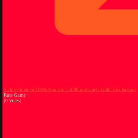
Sicher dir einen 100% Bonus bis 500€ und spiele Gold Trio Jackpot
Rate Game
(
0
Votes)