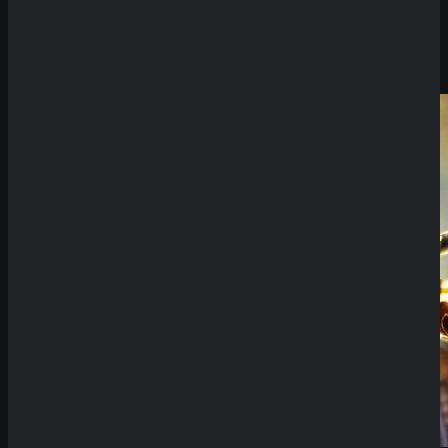
Demo Spiel