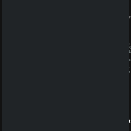
Prestige
SpinE
BESITZER:
JAHRES
Aurevia
10.000.0
IT
BESITZE
Group
GBL
LIZENZ:
Solution
Curacao
N.V.
LIZENZ:
Curacao
SpinBetter
Betist