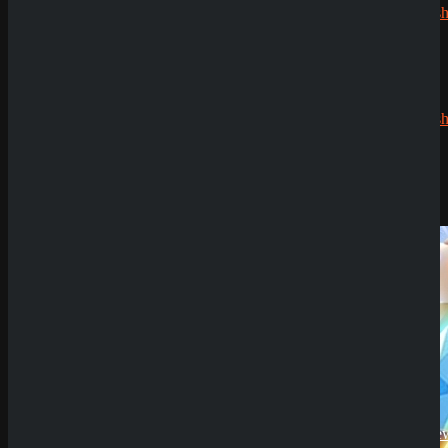
Demoversion
CryptoRush
200% bis
Having issues with
Golf Champion
?
zu 2.500€
Robert99
zu
CryptoRush
200% bis
zu 2.500€
Submit
Sicher dir einen 100% Bonus bis 500€ und spiele
Golf Champion
Try Our Featured Games
News
Casino Prestige
Auszahlungen im
Überblick
17. Mai 2026
SpinEmpire Casino
Review
8. Januar 2026
SpinBetter Casino
Review
22. Dezember
2025
Wyns Casino Revie