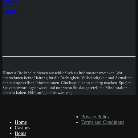
Casinos
Partner
Ratgeber
Hinweis
Die Inhalte dienen ausschließlich zu Informationszwecken. Wir
übernehmen keine Haftung für die Richtigkeit, Vollständigkeit und Aktualität
der bereitgestellten Informationen. Glücksspiel kann süchtig machen. Spielen
Sie verantwortungsbewusst und nur, wenn Sie das gesetzliche Mindestalter
erreicht haben. Hilfe auf gambleaware.org
© Copyright 2024
Privacy Policy
Home
Terms and Conditions
Casinos
Bonis