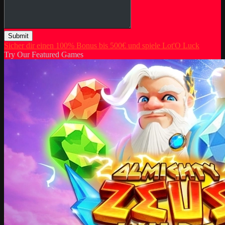
Submit
Sicher dir einen 100% Bonus bis 500€ und spiele Lot'O Luck
Try Our Featured Games