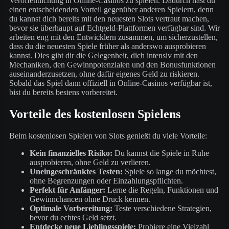
Veröffentlichung in Online-Casinos zu spielen. Dadurch hast du
einen entscheidenden Vorteil gegenüber anderen Spielern, denn
du kannst dich bereits mit den neuesten Slots vertraut machen,
bevor sie überhaupt auf Echtgeld-Plattformen verfügbar sind. Wir
arbeiten eng mit den Entwicklern zusammen, um sicherzustellen,
dass du die neuesten Spiele früher als anderswo ausprobieren
kannst. Dies gibt dir die Gelegenheit, dich intensiv mit den
Mechaniken, den Gewinnpotenzialen und den Bonusfunktionen
auseinanderzusetzen, ohne dafür eigenes Geld zu riskieren.
Sobald das Spiel dann offiziell in Online-Casinos verfügbar ist,
bist du bereits bestens vorbereitet.
Vorteile des kostenlosen Spielens
Beim kostenlosen Spielen von Slots genießt du viele Vorteile:
Kein finanzielles Risiko:
Du kannst die Spiele in Ruhe
ausprobieren, ohne Geld zu verlieren.
Uneingeschränktes Testen:
Spiele so lange du möchtest,
ohne Begrenzungen oder Einzahlungspflichten.
Perfekt für Anfänger:
Lerne die Regeln, Funktionen und
Gewinnchancen ohne Druck kennen.
Optimale Vorbereitung:
Teste verschiedene Strategien,
bevor du echtes Geld setzt.
Entdecke neue Lieblingsspiele:
Probiere eine Vielzahl