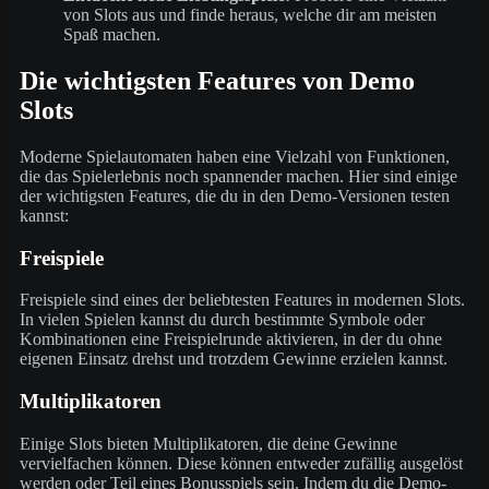
von Slots aus und finde heraus, welche dir am meisten
Spaß machen.
Die wichtigsten Features von Demo
Slots
Moderne Spielautomaten haben eine Vielzahl von Funktionen,
die das Spielerlebnis noch spannender machen. Hier sind einige
der wichtigsten Features, die du in den Demo-Versionen testen
kannst:
Freispiele
Freispiele sind eines der beliebtesten Features in modernen Slots.
In vielen Spielen kannst du durch bestimmte Symbole oder
Kombinationen eine Freispielrunde aktivieren, in der du ohne
eigenen Einsatz drehst und trotzdem Gewinne erzielen kannst.
Multiplikatoren
Einige Slots bieten Multiplikatoren, die deine Gewinne
vervielfachen können. Diese können entweder zufällig ausgelöst
werden oder Teil eines Bonusspiels sein. Indem du die Demo-