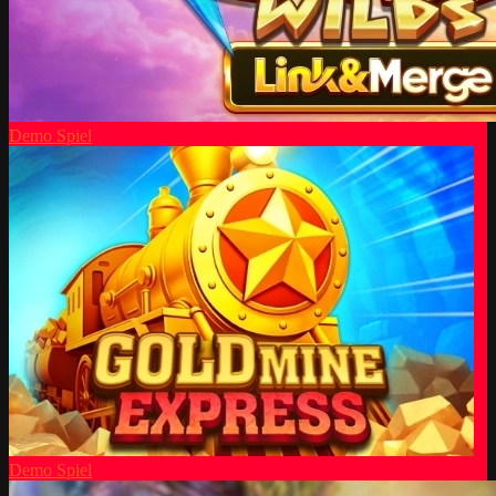
Demo Spiel
Demo Spiel