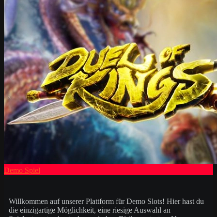
Demo Spiel
Willkommen auf unserer Plattform für Demo Slots! Hier hast du
die einzigartige Möglichkeit, eine riesige Auswahl an