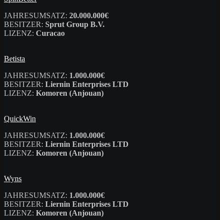
JAHRESUMSATZ:
20.000.000€
BESITZER:
Sprut Group B.V.
LIZENZ:
Curacao
Betista
JAHRESUMSATZ:
1.000.000€
BESITZER:
Liernin Enterprises LTD
LIZENZ:
Komoren (Anjouan)
QuickWin
JAHRESUMSATZ:
1.000.000€
BESITZER:
Liernin Enterprises LTD
LIZENZ:
Komoren (Anjouan)
Wyns
JAHRESUMSATZ:
1.000.000€
BESITZER:
Liernin Enterprises LTD
LIZENZ:
Komoren (Anjouan)