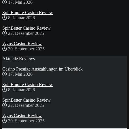
17. Mai 2026
SpinEmpire Casino Review
8. Januar 2026
SpinBetter Casino Review
22. Dezember 2025
Wyns Casino Review
30. September 2025
Aktuelle Reviews
Casino Prestige Auszahlungen im Überblick
17. Mai 2026
SpinEmpire Casino Review
8. Januar 2026
SpinBetter Casino Review
22. Dezember 2025
Wyns Casino Review
30. September 2025