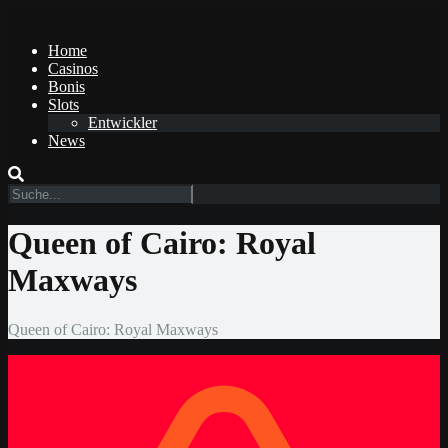
Home
Casinos
Bonis
Slots
Entwickler
News
Queen of Cairo: Royal
Maxways
Queen of Cairo: Royal Maxways