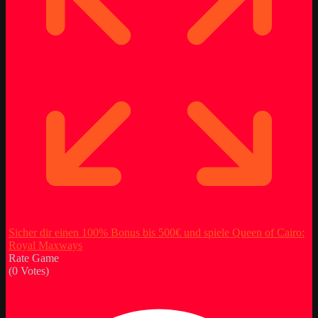
Sicher dir einen 100% Bonus bis 500€ und spiele Queen of Cairo:
Royal Maxways
Rate Game
(
0
Votes)