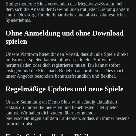
Einige moderne Slots verwenden das Megaways-System, bei
dem sich die Anzahl der Gewinnlinien mit jeder Drehung ändern
kann. Dies sorgt für ein dynamisches und abwechslungsreiches
Spielerlebnis.
Ohne Anmeldung und ohne Download
spielen
Unsere Plattform bietet dir den Vorteil, dass du alle Spiele direkt
im Browser spielen kannst, ohne dass du eine Software
herunterladen oder dich registrieren musst. Du kannst sofort
loslegen und die Slots nach Belieben ausprobieren. Dies macht
unser Angebot besonders benutzerfreundlich und flexibel.
Regelmäßige Updates und neue Spiele
Unsere Sammlung an Demo Slots wird ständig aktualisiert,
sodass du immer die neuesten und beliebtesten Titel spielen
kannst. Wir halten dich zudem über kommende
Neuerscheinungen auf dem Laufenden, sodass du immer bestens
informiert bist.