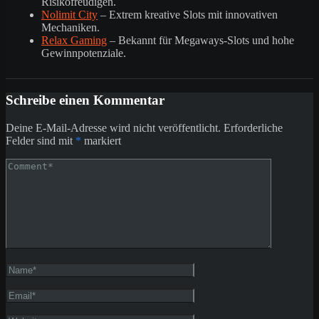
Risikofreudigen.
Nolimit City
– Extrem kreative Slots mit innovativen
Mechaniken.
Relax Gaming
– Bekannt für Megaways-Slots und hohe
Gewinnpotenziale.
Schreibe einen Kommentar
Deine E-Mail-Adresse wird nicht veröffentlicht.
Erforderliche
Felder sind mit
*
markiert