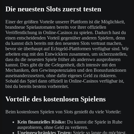
Die neuesten Slots zuerst testen
Einer der größten Vorteile unserer Plattform ist die Möglichkeit,
brandneue Spielautomaten bereits vor ihrer offiziellen
Veröffentlichung in Online-Casinos zu spielen. Dadurch hast du
einen entscheidenden Vorteil gegenüber anderen Spielern, denn
du kannst dich bereits mit den neuesten Slots vertraut machen,
bevor sie überhaupt auf Echtgeld-Plattformen verfügbar sind. Wir
arbeiten eng mit den Entwicklern zusammen, um sicherzustellen,
dass du die neuesten Spiele früher als anderswo ausprobieren
kannst. Dies gibt dir die Gelegenheit, dich intensiv mit den
Mechaniken, den Gewinnpotenzialen und den Bonusfunktionen
auseinanderzusetzen, ohne dafür eigenes Geld zu riskieren.
Sobald das Spiel dann offiziell in Online-Casinos verfügbar ist,
bist du bereits bestens vorbereitet.
Vorteile des kostenlosen Spielens
Beim kostenlosen Spielen von Slots genießt du viele Vorteile:
Kein finanzielles Risiko:
Du kannst die Spiele in Ruhe
ausprobieren, ohne Geld zu verlieren.
Uneingeschränktes Testen:
Spiele so lange du möchtest,