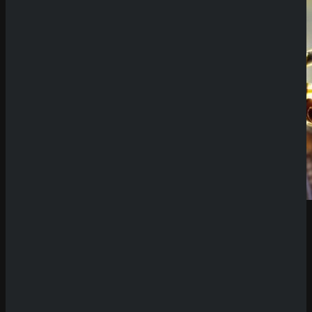
Demo Spiel
Willkommen auf unserer Plattform für Demo
Slots! Hier hast du die einzigartige Möglichkeit,
eine riesige Auswahl an Spielautomaten
kostenlos und ohne Risiko zu testen. Unsere
Seite bietet dir den Vorteil, die neuesten Slots