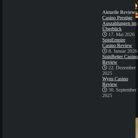
30. September
2025
Aktuelle Reviews
Casino Prestige
Demo Spiel
Auszahlungen im
Überblick
17. Mai 2026
SpinEmpire
Casino Review
8. Januar 2026
SpinBetter Casino
Review
22. Dezember
2025
Wyns Casino
Review
30. September
2025
Demo Spiel