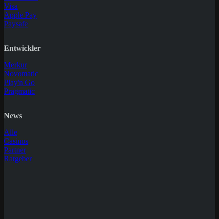
Visa
Apple Pay
Paysafe
Entwickler
Merkur
Novomatic
Play'n Go
Pragmatic
News
Alle
Casinos
Partner
Ratgeber