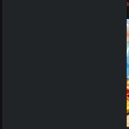
Submit
CryptoRush
Sicher dir einen 100% Bonus bis 500€ und spiele
200% bis
Reely Wild Reels
zu 2.500€
Try Our Featured Games
Robert99
zu
CryptoRush
200% bis
zu 2.500€
News
Casino Prestige
Auszahlungen im
Überblick
17. Mai 2026
SpinEmpire Casino
Review
8. Januar 2026
SpinBetter Casino
Review
22. Dezember
2025
Wyns Casino Revie