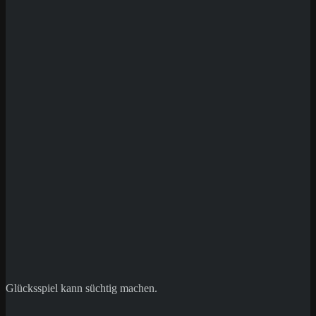
Save my name, email, and website in this
browser for the next time I comment.
Glücksspiel kann süchtig machen.