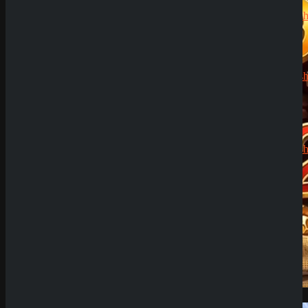
Jens
zu
CryptoRush
200% bis
zu 2.500€
Silizi
zu
CryptoRush
200% bis
zu 2.500€
Robert99
zu
CryptoRush
200% bis
zu 2.500€
News
Casino Prestige
Auszahlungen im
Überblick
17. Mai 2026
SpinEmpire Casino
Review
8. Januar 2026
SpinBetter Casino
Demo Spiel