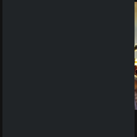
Demo Spiel
Willkommen auf unserer Plattform für Demo