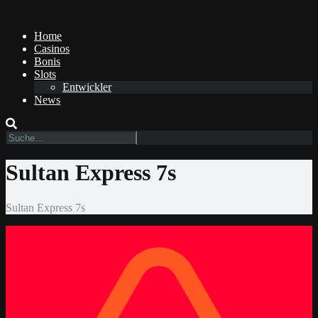
Home
Casinos
Bonis
Slots
Entwickler
News
Sultan Express 7s
Sultan Express 7s