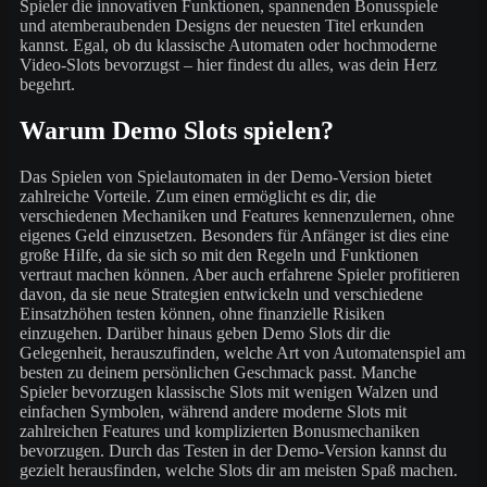
Spieler die innovativen Funktionen, spannenden Bonusspiele
und atemberaubenden Designs der neuesten Titel erkunden
kannst. Egal, ob du klassische Automaten oder hochmoderne
Video-Slots bevorzugst – hier findest du alles, was dein Herz
begehrt.
Warum Demo Slots spielen?
Das Spielen von Spielautomaten in der Demo-Version bietet
zahlreiche Vorteile. Zum einen ermöglicht es dir, die
verschiedenen Mechaniken und Features kennenzulernen, ohne
eigenes Geld einzusetzen. Besonders für Anfänger ist dies eine
große Hilfe, da sie sich so mit den Regeln und Funktionen
vertraut machen können. Aber auch erfahrene Spieler profitieren
davon, da sie neue Strategien entwickeln und verschiedene
Einsatzhöhen testen können, ohne finanzielle Risiken
einzugehen. Darüber hinaus geben Demo Slots dir die
Gelegenheit, herauszufinden, welche Art von Automatenspiel am
besten zu deinem persönlichen Geschmack passt. Manche
Spieler bevorzugen klassische Slots mit wenigen Walzen und
einfachen Symbolen, während andere moderne Slots mit
zahlreichen Features und komplizierten Bonusmechaniken
bevorzugen. Durch das Testen in der Demo-Version kannst du
gezielt herausfinden, welche Slots dir am meisten Spaß machen.