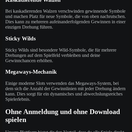
Bei kaskadierenden Walzen verschwinden gewinnende Symbole
und machen Platz für neue Symbole, die von oben nachrutschen.
Dies kann zu mehreren aufeinanderfolgenden Gewinnen in einer
einzigen Drehung führen.
Sticky Wilds
Sticky Wilds sind besondere Wild-Symbole, die für mehrere
Drehungen auf dem Spielfeld verbleiben und deine
Gewinnchancen erhöhen.
Megaways-Mechanik
Einige moderne Slots verwenden das Megaways-System, bei
dem sich die Anzahl der Gewinnlinien mit jeder Drehung ändern
kann. Dies sorgt für ein dynamisches und abwechslungsreiches
Spielerlebnis.
Ohne Anmeldung und ohne Download
spielen