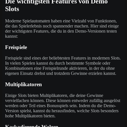
Die wichtigsten Features von Demo
Slots
Moderne Spielautomaten haben eine Vielzahl von Funktionen,
die das Spielerlebnis noch spannender machen. Hier sind einige
der wichtigsten Features, die du in den Demo-Versionen testen
kannst:
Freispiele
Freispiele sind eines der beliebtesten Features in modernen Slots.
In vielen Spielen kannst du durch bestimmte Symbole oder
Kombinationen eine Freispielrunde aktivieren, in der du ohne
eigenen Einsatz drehst und trotzdem Gewinne erzielen kannst.
Multiplikatoren
Einige Slots bieten Multiplikatoren, die deine Gewinne
vervielfachen können. Diese können entweder zufällig ausgelöst
werden oder Teil eines Bonusspiels sein. Indem du die Demo-
Version spielst, kannst du herausfinden, welche Slots besonders
hohe Multiplikatoren bieten.
Kaskadierende Walzen