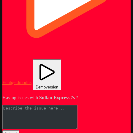
Echtgeldmodus
Demoversion
Having issues with
Sultan Express 7s
?