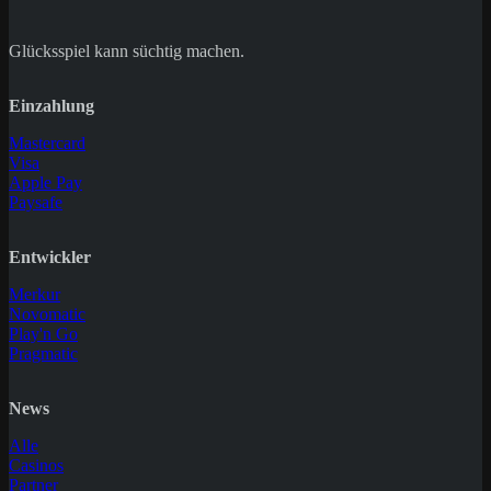
Glücksspiel kann süchtig machen.
Einzahlung
Mastercard
Visa
Apple Pay
Paysafe
Entwickler
Merkur
Novomatic
Play'n Go
Pragmatic
News
Alle
Casinos
Partner