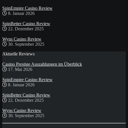
SpinEmpire Casino Review
8. Januar 2026
SpinBetter Casino Review
22. Dezember 2025
Wyns Casino Review
30. September 2025
Aktuelle Reviews
Casino Prestige Auszahlungen im Überblick
17. Mai 2026
SpinEmpire Casino Review
8. Januar 2026
SpinBetter Casino Review
22. Dezember 2025
Wyns Casino Review
30. September 2025