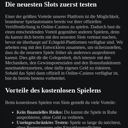
Die neuesten Slots zuerst testen
Einer der größten Vorteile unserer Plattform ist die Möglichkeit,
brandneue Spielautomaten bereits vor ihrer offiziellen
Veröffentlichung in Online-Casinos zu spielen. Dadurch hast du
einen entscheidenden Vorteil gegenüber anderen Spielern, denn
du kannst dich bereits mit den neuesten Slots vertraut machen,
bevor sie überhaupt auf Echtgeld-Plattformen verfügbar sind. Wir
arbeiten eng mit den Entwicklern zusammen, um sicherzustellen,
dass du die neuesten Spiele früher als anderswo ausprobieren
kannst. Dies gibt dir die Gelegenheit, dich intensiv mit den
Mechaniken, den Gewinnpotenzialen und den Bonusfunktionen
auseinanderzusetzen, ohne dafür eigenes Geld zu riskieren.
Sobald das Spiel dann offiziell in Online-Casinos verfügbar ist,
bist du bereits bestens vorbereitet.
Vorteile des kostenlosen Spielens
Beim kostenlosen Spielen von Slots genießt du viele Vorteile:
Kein finanzielles Risiko:
Du kannst die Spiele in Ruhe
ausprobieren, ohne Geld zu verlieren.
Uneingeschränktes Testen:
Spiele so lange du möchtest,
ohne Begrenzungen oder Einzahlungspflichten.