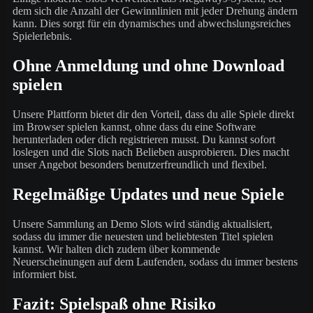
dem sich die Anzahl der Gewinnlinien mit jeder Drehung ändern
kann. Dies sorgt für ein dynamisches und abwechslungsreiches
Spielerlebnis.
Ohne Anmeldung und ohne Download
spielen
Unsere Plattform bietet dir den Vorteil, dass du alle Spiele direkt
im Browser spielen kannst, ohne dass du eine Software
herunterladen oder dich registrieren musst. Du kannst sofort
loslegen und die Slots nach Belieben ausprobieren. Dies macht
unser Angebot besonders benutzerfreundlich und flexibel.
Regelmäßige Updates und neue Spiele
Unsere Sammlung an Demo Slots wird ständig aktualisiert,
sodass du immer die neuesten und beliebtesten Titel spielen
kannst. Wir halten dich zudem über kommende
Neuerscheinungen auf dem Laufenden, sodass du immer bestens
informiert bist.
Fazit: Spielspaß ohne Risiko