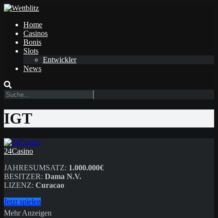
Home
Casinos
Bonis
Slots
Entwickler
News
IGT
24Casino
JAHRESUMSATZ:
1.000.000€
BESITZER:
Dama N.V.
LIZENZ:
Curacao
Jetzt spielen
Mehr Anzeigen