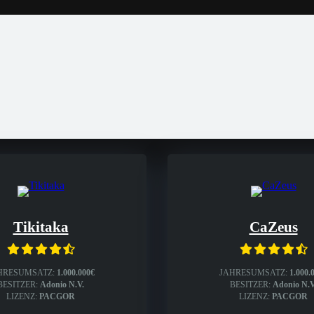
ickler
Tikitaka
CaZeus
HRESUMSATZ:
1.000.000€
JAHRESUMSATZ:
1.000.
BESITZER:
Adonio N.V.
BESITZER:
Adonio N.V
LIZENZ:
PACGOR
LIZENZ:
PACGOR