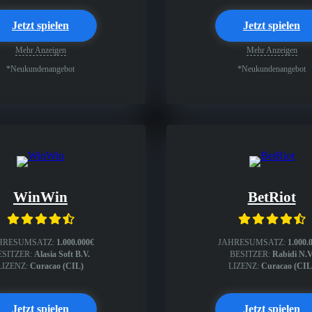
Jetzt spielen
Jetzt spielen
Mehr Anzeigen
Mehr Anzeigen
*Neukundenangebot
*Neukundenangebot
WinWin
BetRiot
HRESUMSATZ:
1.000.000€
JAHRESUMSATZ:
1.000.
ESITZER:
Alasia Soft B.V.
BESITZER:
Rabidi N.V
LIZENZ:
Curacao (CIL)
LIZENZ:
Curacao (CIL
Jetzt spielen
Jetzt spielen