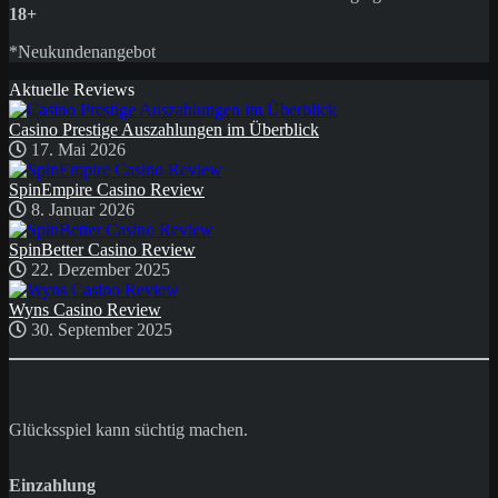
18+
*Neukundenangebot
Aktuelle Reviews
Casino Prestige Auszahlungen im Überblick
17. Mai 2026
SpinEmpire Casino Review
8. Januar 2026
SpinBetter Casino Review
22. Dezember 2025
Wyns Casino Review
30. September 2025
Glücksspiel kann süchtig machen.
Einzahlung