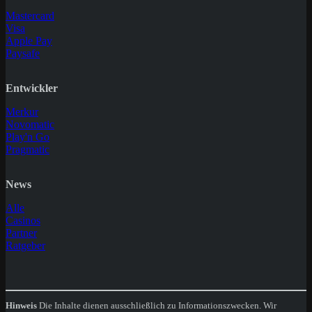
Mastercard
Visa
Apple Pay
Paysafe
Entwickler
Merkur
Novomatic
Play'n Go
Pragmatic
News
Alle
Casinos
Partner
Ratgeber
Hinweis
Die Inhalte dienen ausschließlich zu Informationszwecken. Wir