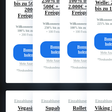
250% bis zu
100% bis zu
Welle:
bis zu 500€ +
500€ + 100
2.000€ + 100
bis zu 
200
Freispiele
Freispiele
Freispiele
Willkomme
Willkommensbonus
Willkommensbonus
225% bis z
Willkommensbonus
250% bis zu 500€
100% bis zu 2.000€
100% bis zu 500€
+ 100 Freispiele
+ 100 Freispiele
+ 200 Freispiele
Bon
hol
Bonus
Bonus
Bonus
holen
holen
Mehr Anz
holen
*Neukunden
Mehr Anzeigen
Mehr Anzeigen
Mehr Anzeigen
*Neukundenangebot
*Neukundenangebot
*Neukundenangebot
Einzahlungsbonus
Einzahlungsbonus
Einzahlungsbonus
Einzahlun
Vegasino:
Supabet:
Rolletto:
Viking