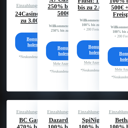
Flush: 150%
100% b
250% bis zu
Einzahlungsbonus
bis zu 2.000€
500€ 
500€
24Casino: bis
Freisp
zu 3.000€
Willkommensbonus
100% bis zu 500€
Willkommensbonus
Willkomme
+ 200 Freispiele
250% bis zu 500€
100% bis 
+ 200 Fre
Bonus
holen
Bonus
Bonus
holen
holen
Bon
*Neukundenangebot
hol
Mehr Anzeigen
Mehr Anzeigen
Mehr Anz
*Neukundenangebot
*Neukundenangebot
*Neukunden
Einzahlungsbonus
Einzahlungsbonus
Einzahlungsbonus
Einzahlun
BC Game:
DazardBet:
SpiNight:
Betha
470% bis zu
100% bis zu
100% bis zu
100% b