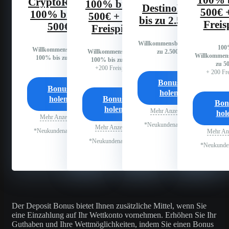
CryptoRush:
100% bis zu
DestinoBet:
500€ 
100% bis zu
500€ + 200
bis zu 2.500€
Freis
500€
Freispiele
Willkommensbonus bis
10
Willkommensbonus
Willkommensbonus
zu 2.500€
Willkommens
100% bis zu 500€
100% bis zu 500€
zu 5
+200 Freispiele
+ 200 Fre
Bonus
Bonus
holen
holen
Bonus
Bon
holen
Mehr Anzeigen
hol
Mehr Anzeigen
*Neukundenangebot
Mehr Anzeigen
*Neukundenangebot
Mehr An
*Neukundenangebot
*Neukunde
Der Deposit Bonus bietet Ihnen zusätzliche Mittel, wenn Sie
eine Einzahlung auf Ihr Wettkonto vornehmen. Erhöhen Sie Ihr
Guthaben und Ihre Wettmöglichkeiten, indem Sie einen Bonus