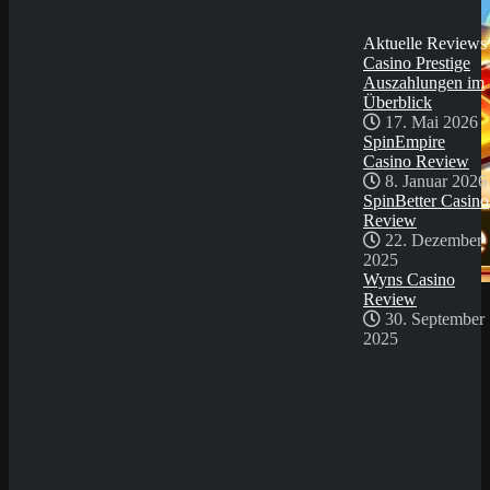
30. September
2025
Aktuelle Reviews
Casino Prestige
Auszahlungen im
Überblick
17. Mai 2026
SpinEmpire
Casino Review
8. Januar 2026
SpinBetter Casino
Review
22. Dezember
2025
Wyns Casino
Demo Spiel
Review
30. September
2025