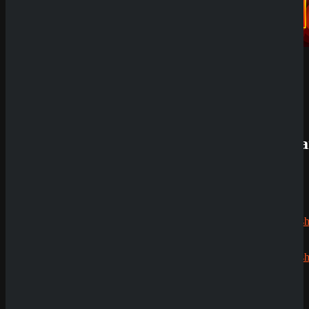
Review
Wyns
Casino
Review
QuickWin
Casino
Review
Neueste
Kommenta
Alex
zu
Dazard
rami
zu
CryptoRus
Jens
zu
CryptoRush
200% bis
zu 2.500€
Silizi
zu