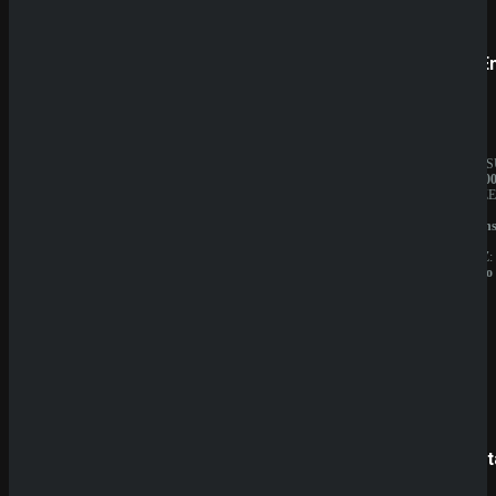
Prestige
SpinE
BESITZER:
JAHRES
Aurevia
10.000.0
IT
BESITZE
Group
GBL
LIZENZ:
Solution
Curacao
N.V.
LIZENZ:
Curacao
SpinBetter
Betist