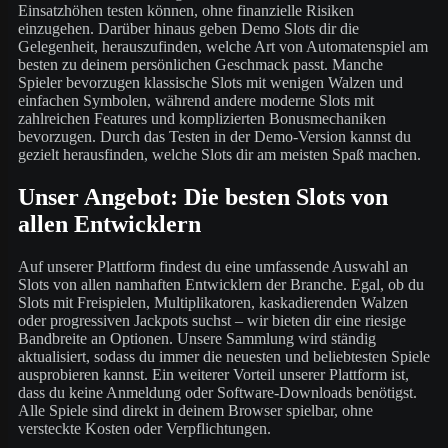
Einsatzhöhen testen können, ohne finanzielle Risiken
einzugehen. Darüber hinaus geben Demo Slots dir die
Gelegenheit, herauszufinden, welche Art von Automatenspiel am
besten zu deinem persönlichen Geschmack passt. Manche
Spieler bevorzugen klassische Slots mit wenigen Walzen und
einfachen Symbolen, während andere moderne Slots mit
zahlreichen Features und komplizierten Bonusmechaniken
bevorzugen. Durch das Testen in der Demo-Version kannst du
gezielt herausfinden, welche Slots dir am meisten Spaß machen.
Unser Angebot: Die besten Slots von
allen Entwicklern
Auf unserer Plattform findest du eine umfassende Auswahl an
Slots von allen namhaften Entwicklern der Branche. Egal, ob du
Slots mit Freispielen, Multiplikatoren, kaskadierenden Walzen
oder progressiven Jackpots suchst – wir bieten dir eine riesige
Bandbreite an Optionen. Unsere Sammlung wird ständig
aktualisiert, sodass du immer die neuesten und beliebtesten Spiele
ausprobieren kannst. Ein weiterer Vorteil unserer Plattform ist,
dass du keine Anmeldung oder Software-Downloads benötigst.
Alle Spiele sind direkt in deinem Browser spielbar, ohne
versteckte Kosten oder Verpflichtungen.