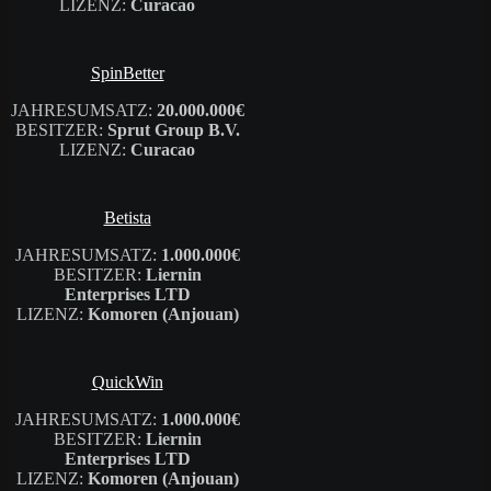
LIZENZ:
Curacao
SpinBetter
JAHRESUMSATZ:
20.000.000€
BESITZER:
Sprut Group B.V.
LIZENZ:
Curacao
Betista
JAHRESUMSATZ:
1.000.000€
BESITZER:
Liernin
Enterprises LTD
LIZENZ:
Komoren (Anjouan)
QuickWin
JAHRESUMSATZ:
1.000.000€
BESITZER:
Liernin
Enterprises LTD
LIZENZ:
Komoren (Anjouan)