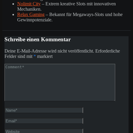
Nolimit City
– Extrem kreative Slots mit innovativen
Mechaniken.
Relax Gaming
– Bekannt für Megaways-Slots und hohe
Gewinnpotenziale.
Schreibe einen Kommentar
Deine E-Mail-Adresse wird nicht veröffentlicht.
Erforderliche
Felder sind mit
*
markiert