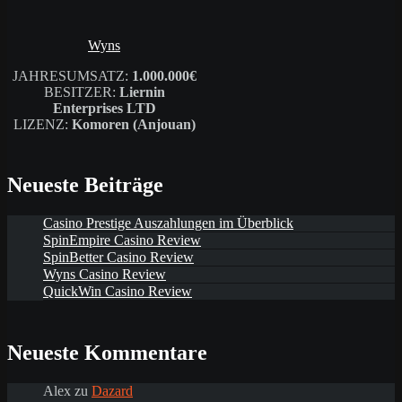
Wyns
JAHRESUMSATZ:
1.000.000€
BESITZER:
Liernin
Enterprises LTD
LIZENZ:
Komoren (Anjouan)
Neueste Beiträge
Casino Prestige Auszahlungen im Überblick
SpinEmpire Casino Review
SpinBetter Casino Review
Wyns Casino Review
QuickWin Casino Review
Neueste Kommentare
Alex
zu
Dazard