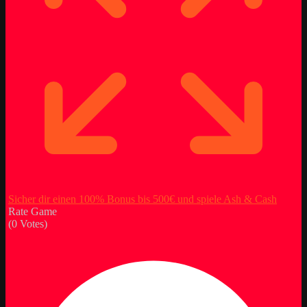
Sicher dir einen 100% Bonus bis 500€ und spiele Ash & Cash
Rate Game
(
0
Votes)