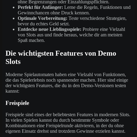
ohne Begrenzungen oder Einzahlungspflichten.
Perfekt für Anfänger:
Lerne die Regeln, Funktionen und
Gewinnchancen ohne Druck kennen.
Optimale Vorbereitung:
Teste verschiedene Strategien,
bevor du echtes Geld setzt.
Entdecke neue Lieblingsspiele:
Probiere eine Vielzahl
von Slots aus und finde heraus, welche dir am meisten
Spaß machen.
Die wichtigsten Features von Demo
Slots
Moderne Spielautomaten haben eine Vielzahl von Funktionen,
die das Spielerlebnis noch spannender machen. Hier sind einige
der wichtigsten Features, die du in den Demo-Versionen testen
kannst:
Freispiele
Freispiele sind eines der beliebtesten Features in modernen Slots.
In vielen Spielen kannst du durch bestimmte Symbole oder
Kombinationen eine Freispielrunde aktivieren, in der du ohne
eigenen Einsatz drehst und trotzdem Gewinne erzielen kannst.