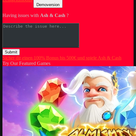
Demoversion
Having issues with
Ash & Cash
?
Submit
Sicher dir einen 100% Bonus bis 500€ und spiele Ash & Cash
Try Our Featured Games