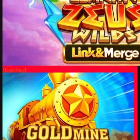
Demo Spiel