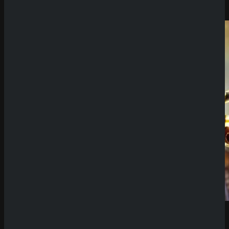
Demo Spiel
Demo Spiel