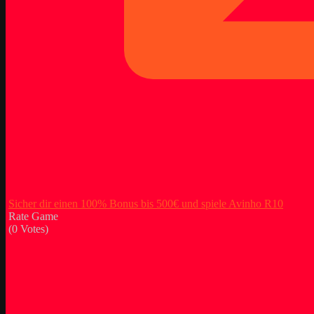
Sicher dir einen 100% Bonus bis 500€ und spiele Avinho R10
Rate Game
(
0
Votes)