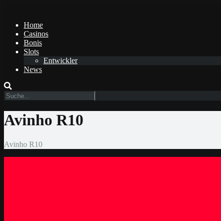
Home
Casinos
Bonis
Slots
Entwickler
News
Avinho R10
Avinho R10