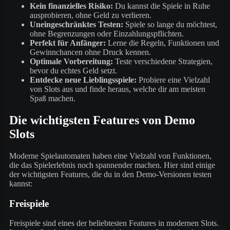
Kein finanzielles Risiko:
Du kannst die Spiele in Ruhe
ausprobieren, ohne Geld zu verlieren.
Uneingeschränktes Testen:
Spiele so lange du möchtest,
ohne Begrenzungen oder Einzahlungspflichten.
Perfekt für Anfänger:
Lerne die Regeln, Funktionen und
Gewinnchancen ohne Druck kennen.
Optimale Vorbereitung:
Teste verschiedene Strategien,
bevor du echtes Geld setzt.
Entdecke neue Lieblingsspiele:
Probiere eine Vielzahl
von Slots aus und finde heraus, welche dir am meisten
Spaß machen.
Die wichtigsten Features von Demo
Slots
Moderne Spielautomaten haben eine Vielzahl von Funktionen,
die das Spielerlebnis noch spannender machen. Hier sind einige
der wichtigsten Features, die du in den Demo-Versionen testen
kannst:
Freispiele
Freispiele sind eines der beliebtesten Features in modernen Slots.