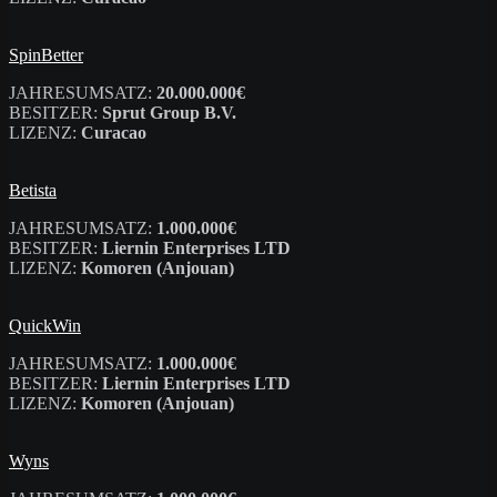
SpinBetter
JAHRESUMSATZ:
20.000.000€
BESITZER:
Sprut Group B.V.
LIZENZ:
Curacao
Betista
JAHRESUMSATZ:
1.000.000€
BESITZER:
Liernin Enterprises LTD
LIZENZ:
Komoren (Anjouan)
QuickWin
JAHRESUMSATZ:
1.000.000€
BESITZER:
Liernin Enterprises LTD
LIZENZ:
Komoren (Anjouan)
Wyns