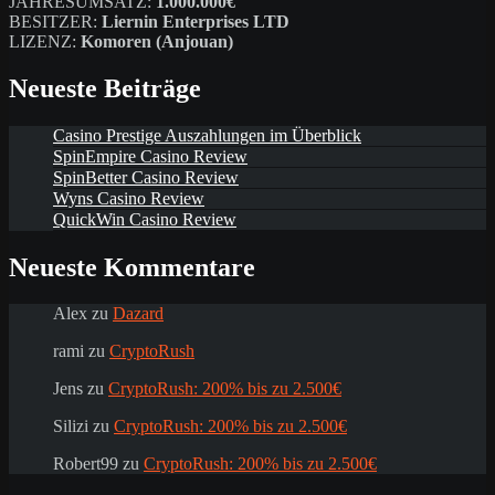
JAHRESUMSATZ:
1.000.000€
BESITZER:
Liernin Enterprises LTD
LIZENZ:
Komoren (Anjouan)
Neueste Beiträge
Casino Prestige Auszahlungen im Überblick
SpinEmpire Casino Review
SpinBetter Casino Review
Wyns Casino Review
QuickWin Casino Review
Neueste Kommentare
Alex
zu
Dazard
rami
zu
CryptoRush
Jens
zu
CryptoRush: 200% bis zu 2.500€
Silizi
zu
CryptoRush: 200% bis zu 2.500€
Robert99
zu
CryptoRush: 200% bis zu 2.500€