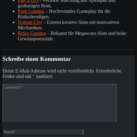
Play'n GO
– Perfekte Mischung aus Spielspaß und
großartigen Boni.
Push Gaming
– Hochvolatiles Gameplay für die
Risikofreudigen.
Nolimit City
– Extrem kreative Slots mit innovativen
Mechaniken.
Relax Gaming
– Bekannt für Megaways-Slots und hohe
Gewinnpotenziale.
Schreibe einen Kommentar
Deine E-Mail-Adresse wird nicht veröffentlicht.
Erforderliche
Felder sind mit
*
markiert