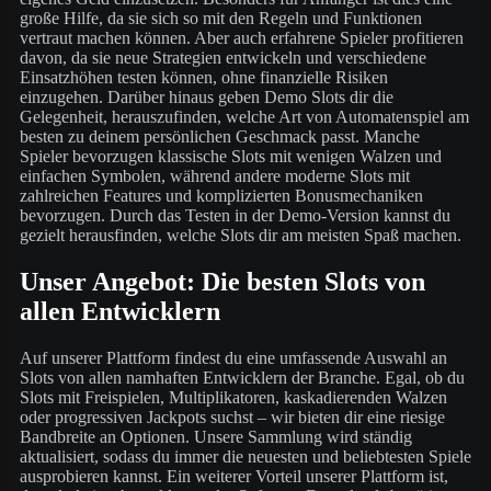
große Hilfe, da sie sich so mit den Regeln und Funktionen
vertraut machen können. Aber auch erfahrene Spieler profitieren
davon, da sie neue Strategien entwickeln und verschiedene
Einsatzhöhen testen können, ohne finanzielle Risiken
einzugehen. Darüber hinaus geben Demo Slots dir die
Gelegenheit, herauszufinden, welche Art von Automatenspiel am
besten zu deinem persönlichen Geschmack passt. Manche
Spieler bevorzugen klassische Slots mit wenigen Walzen und
einfachen Symbolen, während andere moderne Slots mit
zahlreichen Features und komplizierten Bonusmechaniken
bevorzugen. Durch das Testen in der Demo-Version kannst du
gezielt herausfinden, welche Slots dir am meisten Spaß machen.
Unser Angebot: Die besten Slots von
allen Entwicklern
Auf unserer Plattform findest du eine umfassende Auswahl an
Slots von allen namhaften Entwicklern der Branche. Egal, ob du
Slots mit Freispielen, Multiplikatoren, kaskadierenden Walzen
oder progressiven Jackpots suchst – wir bieten dir eine riesige
Bandbreite an Optionen. Unsere Sammlung wird ständig
aktualisiert, sodass du immer die neuesten und beliebtesten Spiele
ausprobieren kannst. Ein weiterer Vorteil unserer Plattform ist,