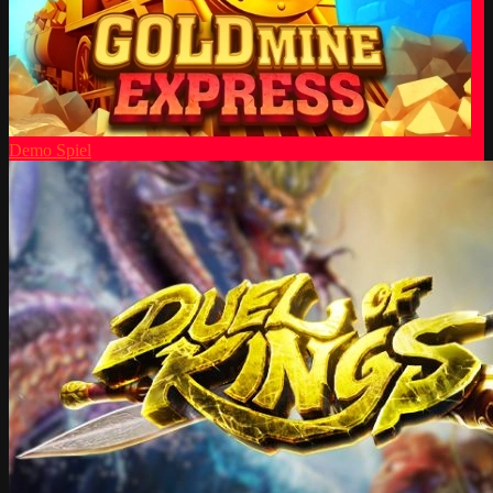
Demo Spiel