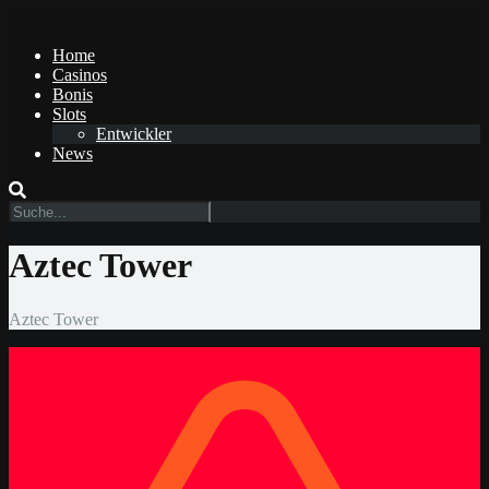
Home
Casinos
Bonis
Slots
Entwickler
News
Aztec Tower
Aztec Tower