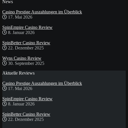
News
Casino Prestige Auszahlungen im Überblick
17. Mai 2026
SpinEmpire Casino Review
8. Januar 2026
SpinBetter Casino Review
22. Dezember 2025
Wyns Casino Review
30. September 2025
Aktuelle Reviews
Casino Prestige Auszahlungen im Überblick
17. Mai 2026
SpinEmpire Casino Review
8. Januar 2026
SpinBetter Casino Review
22. Dezember 2025