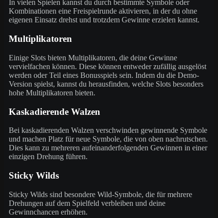
In vielen Spielen kannst du durch bestimmte Symbole oder
Kombinationen eine Freispielrunde aktivieren, in der du ohne
eigenen Einsatz drehst und trotzdem Gewinne erzielen kannst.
Multiplikatoren
Einige Slots bieten Multiplikatoren, die deine Gewinne
vervielfachen können. Diese können entweder zufällig ausgelöst
werden oder Teil eines Bonusspiels sein. Indem du die Demo-
Version spielst, kannst du herausfinden, welche Slots besonders
hohe Multiplikatoren bieten.
Kaskadierende Walzen
Bei kaskadierenden Walzen verschwinden gewinnende Symbole
und machen Platz für neue Symbole, die von oben nachrutschen.
Dies kann zu mehreren aufeinanderfolgenden Gewinnen in einer
einzigen Drehung führen.
Sticky Wilds
Sticky Wilds sind besondere Wild-Symbole, die für mehrere
Drehungen auf dem Spielfeld verbleiben und deine
Gewinnchancen erhöhen.