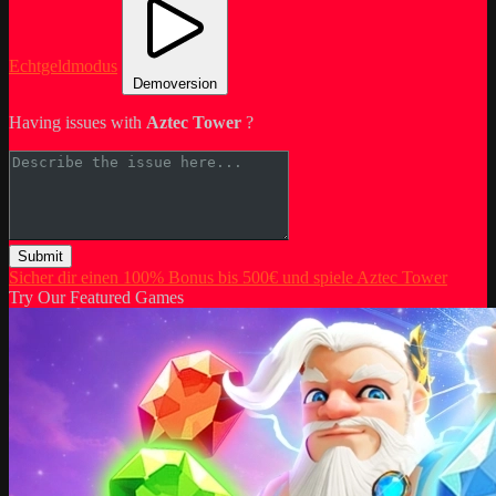
Echtgeldmodus
Demoversion
Having issues with
Aztec Tower
?
Submit
Sicher dir einen 100% Bonus bis 500€ und spiele Aztec Tower
Try Our Featured Games