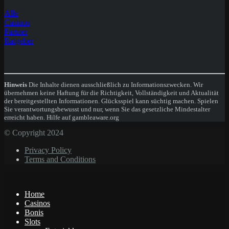
Alle
Casinos
Partner
Ratgeber
Hinweis
Die Inhalte dienen ausschließlich zu Informationszwecken. Wir
übernehmen keine Haftung für die Richtigkeit, Vollständigkeit und Aktualität
der bereitgestellten Informationen. Glücksspiel kann süchtig machen. Spielen
Sie verantwortungsbewusst und nur, wenn Sie das gesetzliche Mindestalter
erreicht haben. Hilfe auf gambleaware.org
© Copyright 2024
Privacy Policy
Terms and Conditions
Home
Casinos
Bonis
Slots