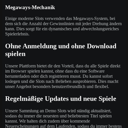
Megaways-Mechanik
Einige moderne Slots verwenden das Megaways-System, bei
dem sich die Anzahl der Gewinnlinien mit jeder Drehung ändern
kann. Dies sorgt für ein dynamisches und abwechslungsreiches
Spielerlebnis.
Ohne Anmeldung und ohne Download
spielen
Unsere Plattform bietet dir den Vorteil, dass du alle Spiele direkt
im Browser spielen kannst, ohne dass du eine Software
herunterladen oder dich registrieren musst. Du kannst sofort
loslegen und die Slots nach Belieben ausprobieren. Dies macht
unser Angebot besonders benutzerfreundlich und flexibel.
Regelmäßige Updates und neue Spiele
Unsere Sammlung an Demo Slots wird ständig aktualisiert,
sodass du immer die neuesten und beliebtesten Titel spielen
kannst. Wir halten dich zudem über kommende
Neuerscheinungen auf dem Laufenden, sodass du immer bestens