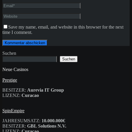
Save my name, email, and website in this browser for the next
time I comment.
Suchen
Suchen
Neue Casinos
Prestige
BESITZER:
Aurevia IT Group
LIZENZ:
Curacao
SpinEmpire
JAHRESUMSATZ:
10.000.000€
BESITZER:
GBL Solutions N.V.
LIZENZ:
Curacao