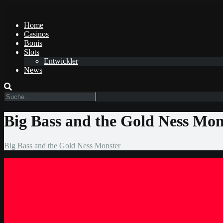
Home
Casinos
Bonis
Slots
Entwickler
News
Big Bass and the Gold Ness Mon
Big Bass and the Gold Ness Monster