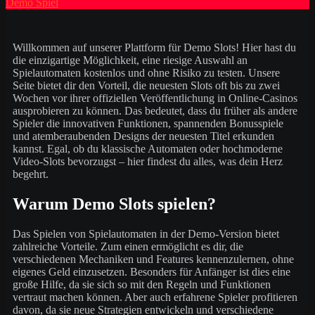
Demo Spiel
Willkommen auf unserer Plattform für Demo Slots! Hier hast du
die einzigartige Möglichkeit, eine riesige Auswahl an
Spielautomaten kostenlos und ohne Risiko zu testen. Unsere
Seite bietet dir den Vorteil, die neuesten Slots oft bis zu zwei
Wochen vor ihrer offiziellen Veröffentlichung in Online-Casinos
ausprobieren zu können. Das bedeutet, dass du früher als andere
Spieler die innovativen Funktionen, spannenden Bonusspiele
und atemberaubenden Designs der neuesten Titel erkunden
kannst. Egal, ob du klassische Automaten oder hochmoderne
Video-Slots bevorzugst – hier findest du alles, was dein Herz
begehrt.
Warum Demo Slots spielen?
Das Spielen von Spielautomaten in der Demo-Version bietet
zahlreiche Vorteile. Zum einen ermöglicht es dir, die
verschiedenen Mechaniken und Features kennenzulernen, ohne
eigenes Geld einzusetzen. Besonders für Anfänger ist dies eine
große Hilfe, da sie sich so mit den Regeln und Funktionen
vertraut machen können. Aber auch erfahrene Spieler profitieren
davon, da sie neue Strategien entwickeln und verschiedene