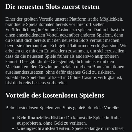
Die neuesten Slots zuerst testen
Einer der größten Vorteile unserer Plattform ist die Möglichkeit,
brandneue Spielautomaten bereits vor ihrer offiziellen
Veröffentlichung in Online-Casinos zu spielen. Dadurch hast du
einen entscheidenden Vorteil gegenüber anderen Spielern, denn
du kannst dich bereits mit den neuesten Slots vertraut machen,
bevor sie überhaupt auf Echtgeld-Plattformen verfügbar sind. Wir
arbeiten eng mit den Entwicklern zusammen, um sicherzustellen,
dass du die neuesten Spiele früher als anderswo ausprobieren
kannst. Dies gibt dir die Gelegenheit, dich intensiv mit den
Mechaniken, den Gewinnpotenzialen und den Bonusfunktionen
auseinanderzusetzen, ohne dafür eigenes Geld zu riskieren.
Sobald das Spiel dann offiziell in Online-Casinos verfügbar ist,
bist du bereits bestens vorbereitet.
Vorteile des kostenlosen Spielens
Beim kostenlosen Spielen von Slots genießt du viele Vorteile:
Kein finanzielles Risiko:
Du kannst die Spiele in Ruhe
ausprobieren, ohne Geld zu verlieren.
Uneingeschränktes Testen:
Spiele so lange du möchtest,