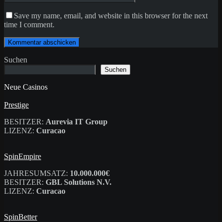
Save my name, email, and website in this browser for the next
time I comment.
Suchen
Suchen
Neue Casinos
Prestige
BESITZER:
Aurevia IT Group
LIZENZ:
Curacao
SpinEmpire
JAHRESUMSATZ:
10.000.000€
BESITZER:
GBL Solutions N.V.
LIZENZ:
Curacao
SpinBetter