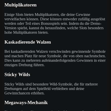
Multiplikatoren
Einige Slots bieten Multiplikatoren, die deine Gewinne
vervielfachen können. Diese können entweder zufällig ausgelöst
werden oder Teil eines Bonusspiels sein. Indem du die Demo-
Version spielst, kannst du herausfinden, welche Slots besonders
hohe Multiplikatoren bieten.
Kaskadierende Walzen
Bei kaskadierenden Walzen verschwinden gewinnende Symbole
und machen Platz für neue Symbole, die von oben nachrutschen.
Dies kann zu mehreren aufeinanderfolgenden Gewinnen in einer
einzigen Drehung führen.
Sticky Wilds
Sticky Wilds sind besondere Wild-Symbole, die für mehrere
Drehungen auf dem Spielfeld verbleiben und deine
Gewinnchancen erhöhen.
Megaways-Mechanik