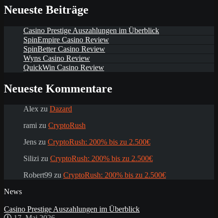
Neueste Beiträge
Casino Prestige Auszahlungen im Überblick
SpinEmpire Casino Review
SpinBetter Casino Review
Wyns Casino Review
QuickWin Casino Review
Neueste Kommentare
Alex
zu
Dazard
rami
zu
CryptoRush
Jens
zu
CryptoRush: 200% bis zu 2.500€
Silizi
zu
CryptoRush: 200% bis zu 2.500€
Robert99
zu
CryptoRush: 200% bis zu 2.500€
News
Casino Prestige Auszahlungen im Überblick
17. Mai 2026