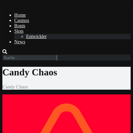
Home
Casinos
Bonis
Slots
Entwickler
News
Candy Chaos
Candy Chaos