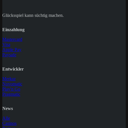
Glücksspiel kann süchtig machen.
Einzahlung
Mastercard
Visa
Apple Pay
Paysafe
Entwickler
Merkur
Novomatic
Play'n Go
Pragmatic
News
Alle
Casinos