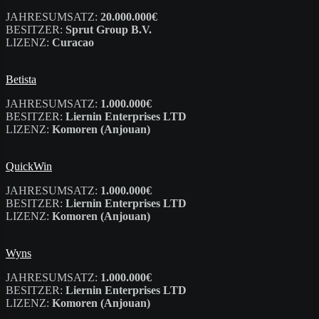
JAHRESUMSATZ:
20.000.000€
BESITZER:
Sprut Group B.V.
LIZENZ:
Curacao
Betista
JAHRESUMSATZ:
1.000.000€
BESITZER:
Liernin Enterprises LTD
LIZENZ:
Komoren (Anjouan)
QuickWin
JAHRESUMSATZ:
1.000.000€
BESITZER:
Liernin Enterprises LTD
LIZENZ:
Komoren (Anjouan)
Wyns
JAHRESUMSATZ:
1.000.000€
BESITZER:
Liernin Enterprises LTD
LIZENZ:
Komoren (Anjouan)