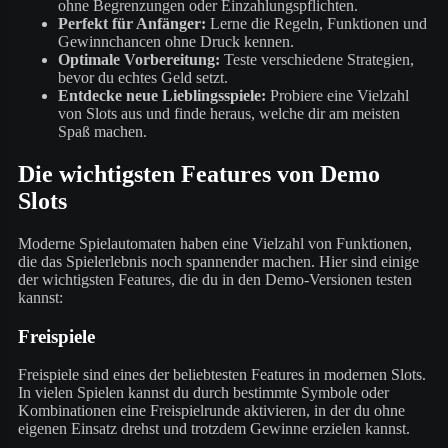
ohne Begrenzungen oder Einzahlungspflichten.
Perfekt für Anfänger:
Lerne die Regeln, Funktionen und
Gewinnchancen ohne Druck kennen.
Optimale Vorbereitung:
Teste verschiedene Strategien,
bevor du echtes Geld setzt.
Entdecke neue Lieblingsspiele:
Probiere eine Vielzahl
von Slots aus und finde heraus, welche dir am meisten
Spaß machen.
Die wichtigsten Features von Demo
Slots
Moderne Spielautomaten haben eine Vielzahl von Funktionen,
die das Spielerlebnis noch spannender machen. Hier sind einige
der wichtigsten Features, die du in den Demo-Versionen testen
kannst:
Freispiele
Freispiele sind eines der beliebtesten Features in modernen Slots.
In vielen Spielen kannst du durch bestimmte Symbole oder
Kombinationen eine Freispielrunde aktivieren, in der du ohne
eigenen Einsatz drehst und trotzdem Gewinne erzielen kannst.