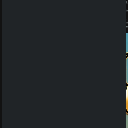
BESITZER:
BESITZE
Liernin
Liernin
Enterprises
Enterpri
LTD
LTD
LIZENZ:
LIZENZ:
Komoren
Komore
(Anjouan)
(Anjoua
Neueste
Beiträge
Casino
Prestige
Auszahlun
gen im
Überblick
SpinEmpir
e Casino
Review
SpinBetter
Casino