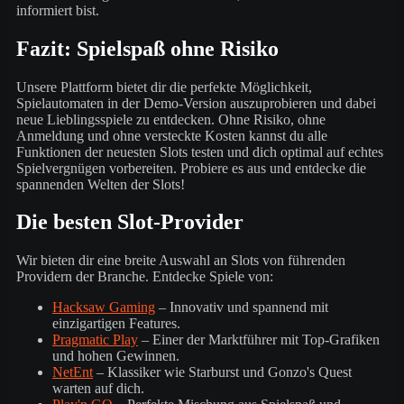
informiert bist.
Fazit: Spielspaß ohne Risiko
Unsere Plattform bietet dir die perfekte Möglichkeit,
Spielautomaten in der Demo-Version auszuprobieren und dabei
neue Lieblingsspiele zu entdecken. Ohne Risiko, ohne
Anmeldung und ohne versteckte Kosten kannst du alle
Funktionen der neuesten Slots testen und dich optimal auf echtes
Spielvergnügen vorbereiten. Probiere es aus und entdecke die
spannenden Welten der Slots!
Die besten Slot-Provider
Wir bieten dir eine breite Auswahl an Slots von führenden
Providern der Branche. Entdecke Spiele von:
Hacksaw Gaming
– Innovativ und spannend mit
einzigartigen Features.
Pragmatic Play
– Einer der Marktführer mit Top-Grafiken
und hohen Gewinnen.
NetEnt
– Klassiker wie Starburst und Gonzo's Quest
warten auf dich.