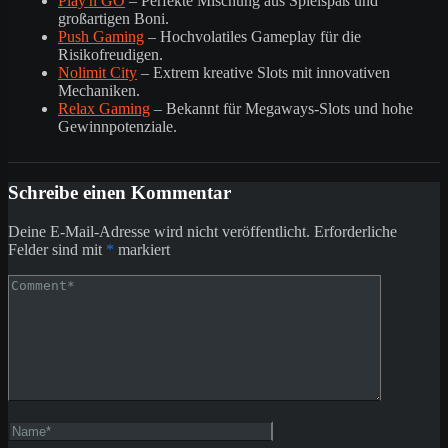
Play'n GO
– Perfekte Mischung aus Spielspaß und
großartigen Boni.
Push Gaming
– Hochvolatiles Gameplay für die
Risikofreudigen.
Nolimit City
– Extrem kreative Slots mit innovativen
Mechaniken.
Relax Gaming
– Bekannt für Megaways-Slots und hohe
Gewinnpotenziale.
Schreibe einen Kommentar
Deine E-Mail-Adresse wird nicht veröffentlicht.
Erforderliche
Felder sind mit
*
markiert