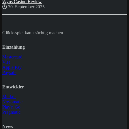
Wyns Casino Review
30. September 2025
Glücksspiel kann süchtig machen.
Einzahlung
Mastercard
Visa
Apple Pay
Paysafe
Entwickler
Merkur
Novomatic
Play'n Go
Pragmatic
News