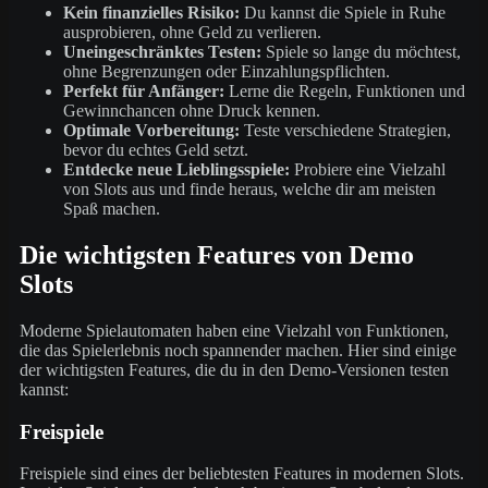
Kein finanzielles Risiko:
Du kannst die Spiele in Ruhe
ausprobieren, ohne Geld zu verlieren.
Uneingeschränktes Testen:
Spiele so lange du möchtest,
ohne Begrenzungen oder Einzahlungspflichten.
Perfekt für Anfänger:
Lerne die Regeln, Funktionen und
Gewinnchancen ohne Druck kennen.
Optimale Vorbereitung:
Teste verschiedene Strategien,
bevor du echtes Geld setzt.
Entdecke neue Lieblingsspiele:
Probiere eine Vielzahl
von Slots aus und finde heraus, welche dir am meisten
Spaß machen.
Die wichtigsten Features von Demo
Slots
Moderne Spielautomaten haben eine Vielzahl von Funktionen,
die das Spielerlebnis noch spannender machen. Hier sind einige
der wichtigsten Features, die du in den Demo-Versionen testen
kannst:
Freispiele
Freispiele sind eines der beliebtesten Features in modernen Slots.