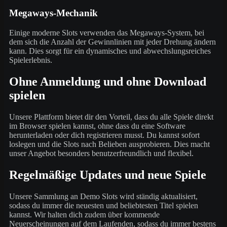
Megaways-Mechanik
Einige moderne Slots verwenden das Megaways-System, bei
dem sich die Anzahl der Gewinnlinien mit jeder Drehung ändern
kann. Dies sorgt für ein dynamisches und abwechslungsreiches
Spielerlebnis.
Ohne Anmeldung und ohne Download
spielen
Unsere Plattform bietet dir den Vorteil, dass du alle Spiele direkt
im Browser spielen kannst, ohne dass du eine Software
herunterladen oder dich registrieren musst. Du kannst sofort
loslegen und die Slots nach Belieben ausprobieren. Dies macht
unser Angebot besonders benutzerfreundlich und flexibel.
Regelmäßige Updates und neue Spiele
Unsere Sammlung an Demo Slots wird ständig aktualisiert,
sodass du immer die neuesten und beliebtesten Titel spielen
kannst. Wir halten dich zudem über kommende
Neuerscheinungen auf dem Laufenden, sodass du immer bestens