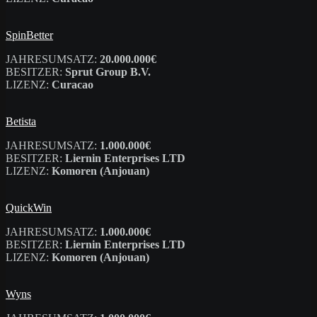
SpinBetter
JAHRESUMSATZ:
20.000.000€
BESITZER:
Sprut Group B.V.
LIZENZ:
Curacao
Betista
JAHRESUMSATZ:
1.000.000€
BESITZER:
Liernin Enterprises LTD
LIZENZ:
Komoren (Anjouan)
QuickWin
JAHRESUMSATZ:
1.000.000€
BESITZER:
Liernin Enterprises LTD
LIZENZ:
Komoren (Anjouan)
Wyns