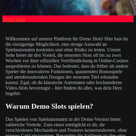
Demo Spiel
Willkommen auf unserer Plattform für Demo Slots! Hier hast du
die einzigartige Möglichkeit, eine riesige Auswahl an
Spielautomaten kostenlos und ohne Risiko zu testen. Unsere
Seite bietet dir den Vorteil, die neuesten Slots oft bis zu zwei
Wochen vor ihrer offiziellen Veröffentlichung in Online-Casinos
ausprobieren zu können. Das bedeutet, dass du früher als andere
Spieler die innovativen Funktionen, spannenden Bonusspiele
und atemberaubenden Designs der neuesten Titel erkunden
kannst. Egal, ob du klassische Automaten oder hochmoderne
Video-Slots bevorzugst – hier findest du alles, was dein Herz
begehrt.
Warum Demo Slots spielen?
Das Spielen von Spielautomaten in der Demo-Version bietet
zahlreiche Vorteile. Zum einen ermöglicht es dir, die
verschiedenen Mechaniken und Features kennenzulernen, ohne
eigenes Geld einzusetzen. Besonders für Anfänger ist dies eine