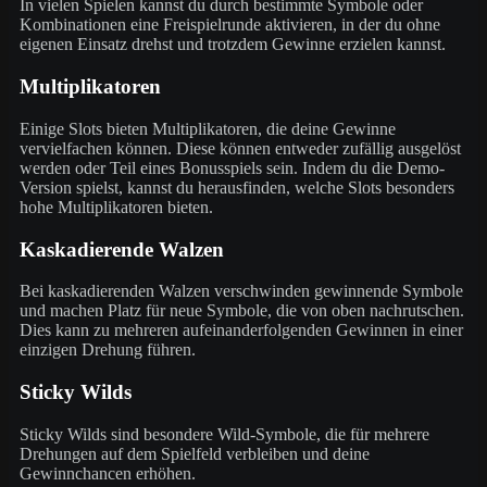
In vielen Spielen kannst du durch bestimmte Symbole oder
Kombinationen eine Freispielrunde aktivieren, in der du ohne
eigenen Einsatz drehst und trotzdem Gewinne erzielen kannst.
Multiplikatoren
Einige Slots bieten Multiplikatoren, die deine Gewinne
vervielfachen können. Diese können entweder zufällig ausgelöst
werden oder Teil eines Bonusspiels sein. Indem du die Demo-
Version spielst, kannst du herausfinden, welche Slots besonders
hohe Multiplikatoren bieten.
Kaskadierende Walzen
Bei kaskadierenden Walzen verschwinden gewinnende Symbole
und machen Platz für neue Symbole, die von oben nachrutschen.
Dies kann zu mehreren aufeinanderfolgenden Gewinnen in einer
einzigen Drehung führen.
Sticky Wilds
Sticky Wilds sind besondere Wild-Symbole, die für mehrere
Drehungen auf dem Spielfeld verbleiben und deine
Gewinnchancen erhöhen.