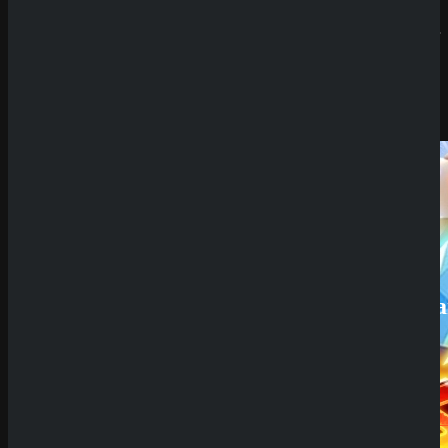
Überblick
SpinEmpir
e Casino
Review
Submit
SpinBetter
Sicher dir einen 100% Bonus bis 500€ und spiele
Casino
Crystal Ball Flaming Link
Review
Try Our Featured Games
Wyns
Casino
Review
QuickWin
Casino
Review
Neueste
Kommenta
Alex
zu
Dazard
rami
zu
CryptoRus