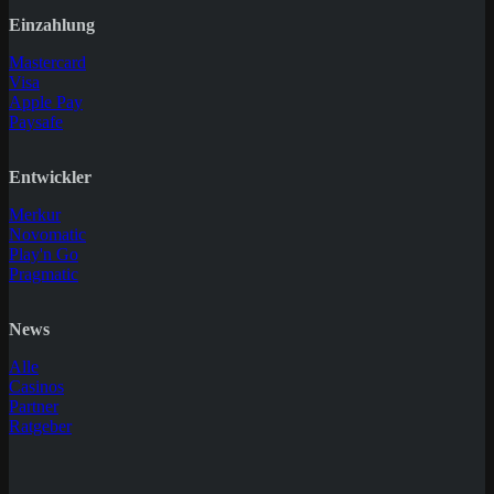
Einzahlung
Mastercard
Visa
Apple Pay
Paysafe
Entwickler
Merkur
Novomatic
Play'n Go
Pragmatic
News
Alle
Casinos
Partner
Ratgeber