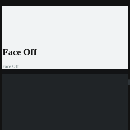
Home
Casinos
Bonis
Slots
Entwickler
News
Face Off
Face Off
Suchen
Neue Casinos