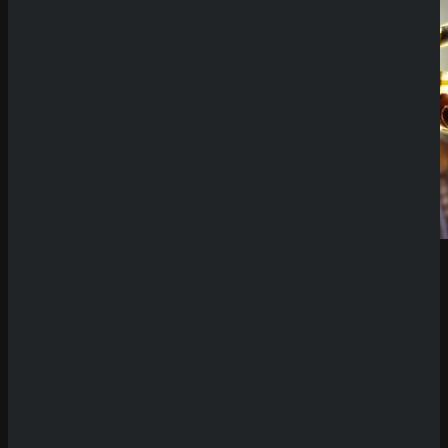
Demo Spiel
Willkommen auf unserer Plattform für Demo
Slots! Hier hast du die einzigartige Möglichkeit,
eine riesige Auswahl an Spielautomaten
kostenlos und ohne Risiko zu testen. Unsere
Seite bietet dir den Vorteil, die neuesten Slots
oft bis zu zwei Wochen vor ihrer offiziellen
Veröffentlichung in Online-Casinos
ausprobieren zu können. Das bedeutet, dass du