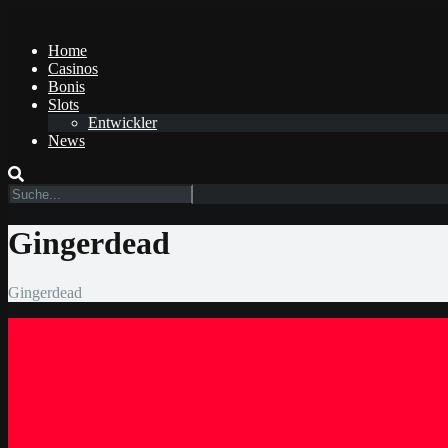
Home
Casinos
Bonis
Slots
Entwickler
News
Gingerdead
Gingerdead