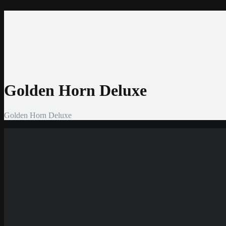
Home
Casinos
Bonis
Slots
Entw
News
Golden Horn Deluxe
Golden Horn Deluxe