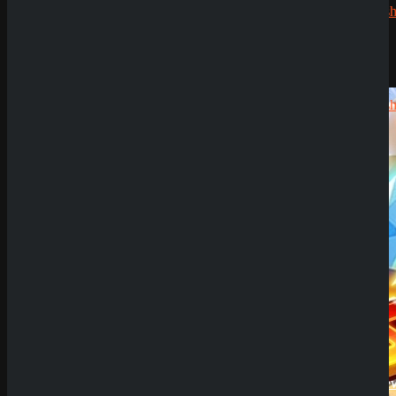
CryptoRush
200% bis
Submit
zu 2.500€
Sicher dir einen 100% Bonus bis 500€ und spiele
Golden Lion Wild Savanna
Robert99
Try Our Featured Games
zu
CryptoRush
200% bis
zu 2.500€
News
Casino Prestige
Auszahlungen im
Überblick
17. Mai 2026
SpinEmpire Casino
Review
8. Januar 2026
SpinBetter Casino
Review
22. Dezember
2025
Wyns Casino Revie