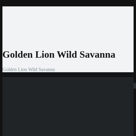
Home
Casinos
Bonis
Slots
Entwickler
News
Golden Lion Wild Savanna
Golden Lion Wild Savanna
Suchen
Neue Casinos