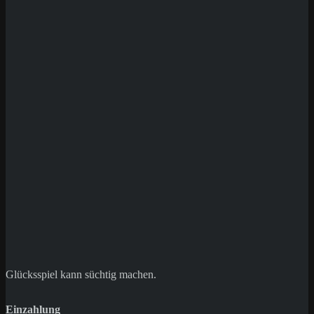
Save my name, email, and website in this
browser for the next time I comment.
Glücksspiel kann süchtig machen.
Einzahlung