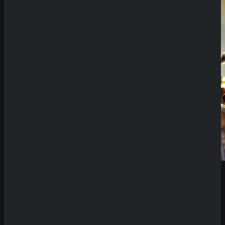
Demo Spiel
Willkommen auf unserer Plattform für Demo
Slots! Hier hast du die einzigartige Möglichkeit,
eine riesige Auswahl an Spielautomaten