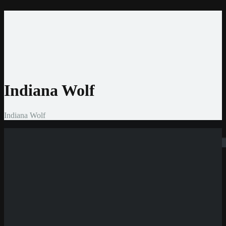
Home
Casinos
Bonis
Slots
Entwickler
News
Indiana Wolf
Indiana Wolf
Suchen
Neue Casinos