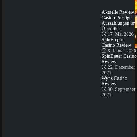
30. September
2025
Aktuelle Reviews
Casino Prestige
Auszahlungen im
Überblick
17. Mai 2026
SpinEmpire
Casino Review
8. Januar 2026
Demo Spiel
SpinBetter Casino
Review
22. Dezember
2025
Wyns Casino
Review
30. September
2025