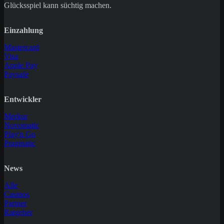
Glücksspiel kann süchtig machen.
Einzahlung
Mastercard
Visa
Apple Pay
Paysafe
Entwickler
Merkur
Novomatic
Play'n Go
Pragmatic
News
Alle
Casinos
Partner
Ratgeber