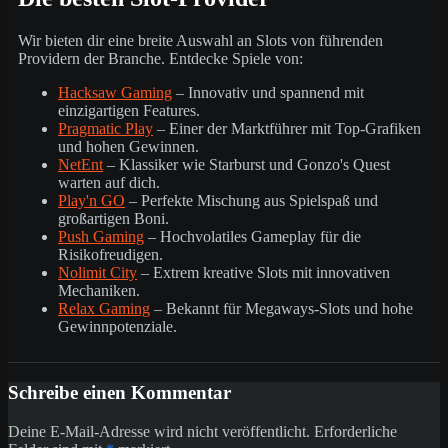
Wir bieten dir eine breite Auswahl an Slots von führenden
Providern der Branche. Entdecke Spiele von:
Hacksaw Gaming
– Innovativ und spannend mit
einzigartigen Features.
Pragmatic Play
– Einer der Marktführer mit Top-Grafiken
und hohen Gewinnen.
NetEnt
– Klassiker wie Starburst und Gonzo's Quest
warten auf dich.
Play'n GO
– Perfekte Mischung aus Spielspaß und
großartigen Boni.
Push Gaming
– Hochvolatiles Gameplay für die
Risikofreudigen.
Nolimit City
– Extrem kreative Slots mit innovativen
Mechaniken.
Relax Gaming
– Bekannt für Megaways-Slots und hohe
Gewinnpotenziale.
Schreibe einen Kommentar
Deine E-Mail-Adresse wird nicht veröffentlicht.
Erforderliche