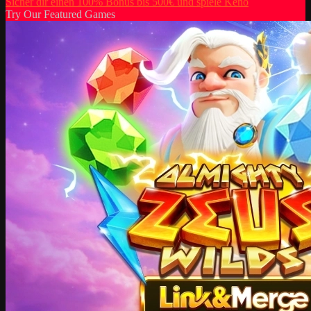
Sicher dir einen 100% Bonus bis 500€ und spiele Keno
Try Our Featured Games