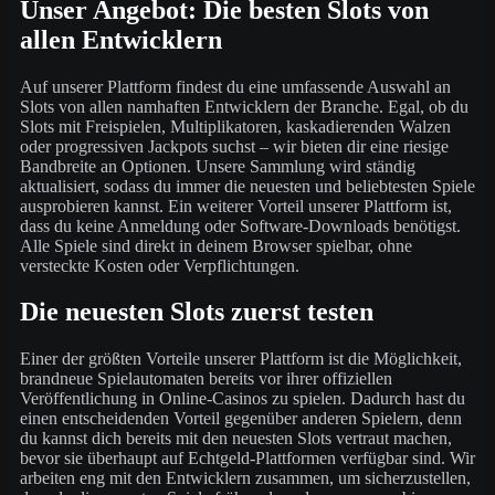
Unser Angebot: Die besten Slots von
allen Entwicklern
Auf unserer Plattform findest du eine umfassende Auswahl an
Slots von allen namhaften Entwicklern der Branche. Egal, ob du
Slots mit Freispielen, Multiplikatoren, kaskadierenden Walzen
oder progressiven Jackpots suchst – wir bieten dir eine riesige
Bandbreite an Optionen. Unsere Sammlung wird ständig
aktualisiert, sodass du immer die neuesten und beliebtesten Spiele
ausprobieren kannst. Ein weiterer Vorteil unserer Plattform ist,
dass du keine Anmeldung oder Software-Downloads benötigst.
Alle Spiele sind direkt in deinem Browser spielbar, ohne
versteckte Kosten oder Verpflichtungen.
Die neuesten Slots zuerst testen
Einer der größten Vorteile unserer Plattform ist die Möglichkeit,
brandneue Spielautomaten bereits vor ihrer offiziellen
Veröffentlichung in Online-Casinos zu spielen. Dadurch hast du
einen entscheidenden Vorteil gegenüber anderen Spielern, denn
du kannst dich bereits mit den neuesten Slots vertraut machen,
bevor sie überhaupt auf Echtgeld-Plattformen verfügbar sind. Wir
arbeiten eng mit den Entwicklern zusammen, um sicherzustellen,