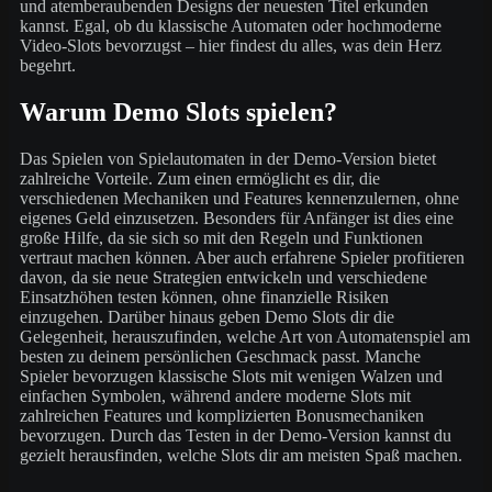
und atemberaubenden Designs der neuesten Titel erkunden
kannst. Egal, ob du klassische Automaten oder hochmoderne
Video-Slots bevorzugst – hier findest du alles, was dein Herz
begehrt.
Warum Demo Slots spielen?
Das Spielen von Spielautomaten in der Demo-Version bietet
zahlreiche Vorteile. Zum einen ermöglicht es dir, die
verschiedenen Mechaniken und Features kennenzulernen, ohne
eigenes Geld einzusetzen. Besonders für Anfänger ist dies eine
große Hilfe, da sie sich so mit den Regeln und Funktionen
vertraut machen können. Aber auch erfahrene Spieler profitieren
davon, da sie neue Strategien entwickeln und verschiedene
Einsatzhöhen testen können, ohne finanzielle Risiken
einzugehen. Darüber hinaus geben Demo Slots dir die
Gelegenheit, herauszufinden, welche Art von Automatenspiel am
besten zu deinem persönlichen Geschmack passt. Manche
Spieler bevorzugen klassische Slots mit wenigen Walzen und
einfachen Symbolen, während andere moderne Slots mit
zahlreichen Features und komplizierten Bonusmechaniken
bevorzugen. Durch das Testen in der Demo-Version kannst du
gezielt herausfinden, welche Slots dir am meisten Spaß machen.