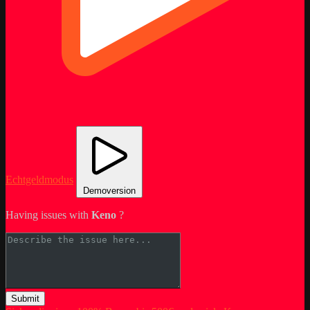
Echtgeldmodus
Demoversion
Having issues with
Keno
?
Submit