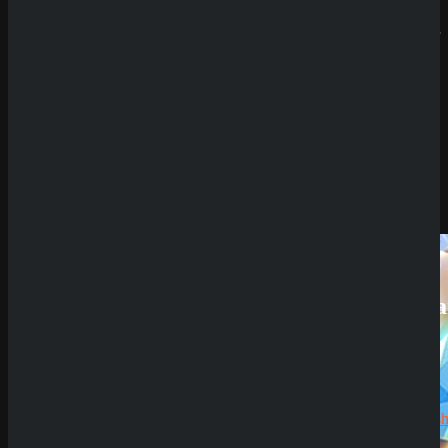
Demoversion
Überblick
SpinEmpir
Having issues with
Lucky Tamarin
?
e Casino
Review
SpinBetter
Casino
Review
Wyns
Casino
Submit
Review
Sicher dir einen 100% Bonus bis 500€ und spiele
QuickWin
Lucky Tamarin
Casino
Try Our Featured Games
Review
Neueste
Kommenta
Alex
zu
Dazard
rami
zu
CryptoRus