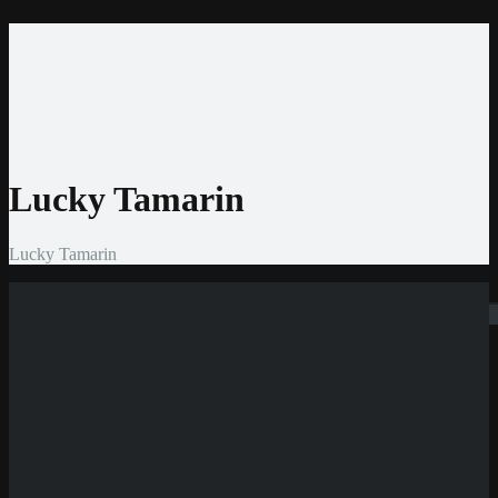
Home
Casinos
Bonis
Slots
Entwickler
News
Lucky Tamarin
Lucky Tamarin
Suchen
Neue Casinos