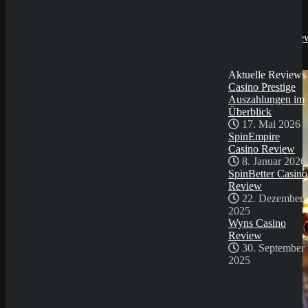
Review
22. Dezember
2025
Wyns Casino Revie
30. September
2025
Demo Spiel
Aktuelle Reviews
Casino Prestige
Auszahlungen im
Überblick
17. Mai 2026
SpinEmpire
Casino Review
8. Januar 2026
SpinBetter Casino
Review
22. Dezember
2025
Wyns Casino
Review
30. September
2025