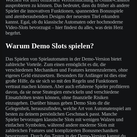
ausprobieren zu können. Das bedeutet, dass du früher als andere
Spieler die innovativen Funktionen, spannenden Bonusspiele
und atemberaubenden Designs der neuesten Titel erkunden
kannst. Egal, ob du klassische Automaten oder hochmoderne
Video-Slots bevorzugst – hier findest du alles, was dein Herz
begehrt.
Warum Demo Slots spielen?
Das Spielen von Spielautomaten in der Demo-Version bietet
zahlreiche Vorteile. Zum einen ermöglicht es dir, die
verschiedenen Mechaniken und Features kennenzulernen, ohne
eigenes Geld einzusetzen. Besonders für Anfänger ist dies eine
große Hilfe, da sie sich so mit den Regeln und Funktionen
vertraut machen können. Aber auch erfahrene Spieler profitieren
davon, da sie neue Strategien entwickeln und verschiedene
Einsatzhöhen testen können, ohne finanzielle Risiken
einzugehen. Darüber hinaus geben Demo Slots dir die
Gelegenheit, herauszufinden, welche Art von Automatenspiel am
besten zu deinem persönlichen Geschmack passt. Manche
Spieler bevorzugen klassische Slots mit wenigen Walzen und
einfachen Symbolen, während andere moderne Slots mit
zahlreichen Features und komplizierten Bonusmechaniken
bevorzugen. Durch das Testen in der Demo-Version kannst du