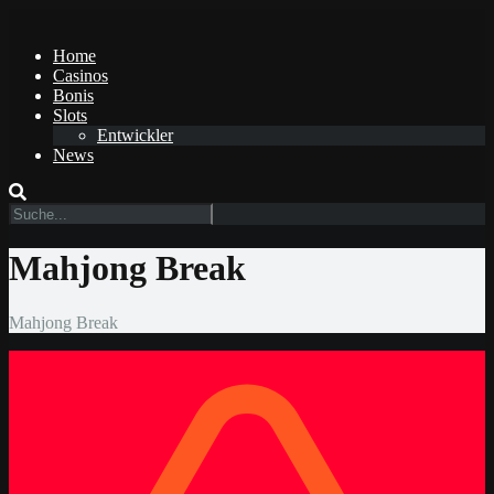
Home
Casinos
Bonis
Slots
Entwickler
News
Mahjong Break
Mahjong Break