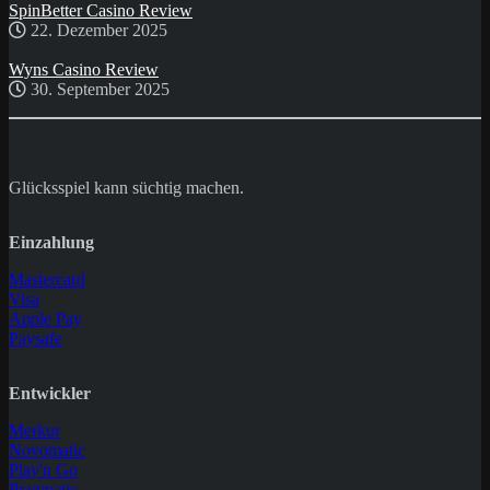
SpinBetter Casino Review
22. Dezember 2025
Wyns Casino Review
30. September 2025
Glücksspiel kann süchtig machen.
Einzahlung
Mastercard
Visa
Apple Pay
Paysafe
Entwickler
Merkur
Novomatic
Play'n Go
Pragmatic