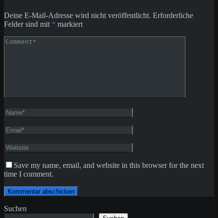
Deine E-Mail-Adresse wird nicht veröffentlicht.
Erforderliche
Felder sind mit
*
markiert
Save my name, email, and website in this browser for the next
time I comment.
Suchen