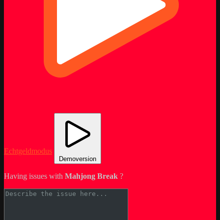
Echtgeldmodus
Demoversion
Having issues with
Mahjong Break
?