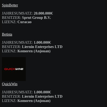
SpinBetter
JAHRESUMSATZ:
20.000.000€
BESITZER:
Sprut Group B.V.
LIZENZ:
Curacao
Betista
JAHRESUMSATZ:
1.000.000€
BESITZER:
Liernin Enterprises LTD
LIZENZ:
Komoren (Anjouan)
QuickWin
JAHRESUMSATZ:
1.000.000€
BESITZER:
Liernin Enterprises LTD
LIZENZ:
Komoren (Anjouan)