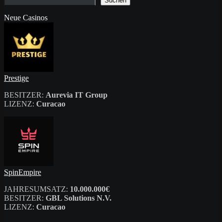
Suchen
Neue Casinos
Prestige
BESITZER:
Aurevia IT Group
LIZENZ:
Curacao
SpinEmpire
JAHRESUMSATZ:
10.000.000€
BESITZER:
GBL Solutions N.V.
LIZENZ:
Curacao