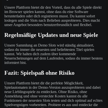
Unsere Plattform bietet dir den Vorteil, dass du alle Spiele direkt
im Browser spielen kannst, ohne dass du eine Software
herunterladen oder dich registrieren musst. Du kannst sofort
loslegen und die Slots nach Belieben ausprobieren. Dies macht
unser Angebot besonders benutzerfreundlich und flexibel.
Regelmäßige Updates und neue Spiele
Unsere Sammlung an Demo Slots wird ständig aktualisiert,
sodass du immer die neuesten und beliebtesten Titel spielen
kannst. Wir halten dich zudem über kommende
Neuerscheinungen auf dem Laufenden, sodass du immer bestens
informiert bist.
Fazit: Spielspaß ohne Risiko
Unsere Plattform bietet dir die perfekte Möglichkeit,
Spielautomaten in der Demo-Version auszuprobieren und dabei
neue Lieblingsspiele zu entdecken. Ohne Risiko, ohne
Anmeldung und ohne versteckte Kosten kannst du alle
Funktionen der neuesten Slots testen und dich optimal auf echtes
Spielvergnügen vorbereiten. Probiere es aus und entdecke die