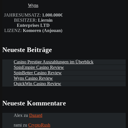
Wyns
JAHRESUMSATZ:
1.000.000€
BESITZER:
Liernin
Enterprises LTD
LIZENZ:
Komoren (Anjouan)
Neueste Beiträge
Casino Prestige Auszahlungen im Überblick
SpinEmpire Casino Review
SpinBetter Casino Review
Wyns Casino Review
QuickWin Casino Review
Neueste Kommentare
Alex
zu
Dazard
rami
zu
CryptoRush