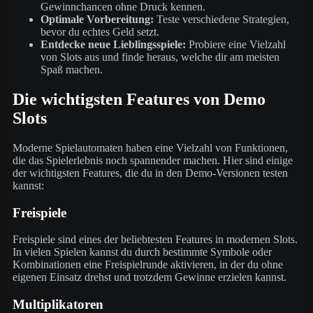
Gewinnchancen ohne Druck kennen.
Optimale Vorbereitung:
Teste verschiedene Strategien,
bevor du echtes Geld setzt.
Entdecke neue Lieblingsspiele:
Probiere eine Vielzahl
von Slots aus und finde heraus, welche dir am meisten
Spaß machen.
Die wichtigsten Features von Demo
Slots
Moderne Spielautomaten haben eine Vielzahl von Funktionen,
die das Spielerlebnis noch spannender machen. Hier sind einige
der wichtigsten Features, die du in den Demo-Versionen testen
kannst:
Freispiele
Freispiele sind eines der beliebtesten Features in modernen Slots.
In vielen Spielen kannst du durch bestimmte Symbole oder
Kombinationen eine Freispielrunde aktivieren, in der du ohne
eigenen Einsatz drehst und trotzdem Gewinne erzielen kannst.
Multiplikatoren