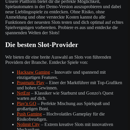
Unsere Plattform bietet dir die perfekte Möglichkeit,
Spielautomaten in der Demo-Version auszuprobieren und dabei
neue Lieblingsspiele zu entdecken. Ohne Risiko, ohne
Anmeldung und ohne versteckte Kosten kannst du alle
Funktionen der neuesten Slots testen und dich optimal auf echtes
Spielvergnügen vorbereiten. Probiere es aus und entdecke die
spannenden Welten der Slots!
Die besten Slot-Provider
Wir bieten dir eine breite Auswahl an Slots von führenden
Providern der Branche. Entdecke Spiele von:
Hacksaw Gaming
– Innovativ und spannend mit
einzigartigen Features.
Pragmatic Play
– Einer der Marktführer mit Top-Grafiken
und hohen Gewinnen.
NetEnt
– Klassiker wie Starburst und Gonzo's Quest
warten auf dich.
Play'n GO
– Perfekte Mischung aus Spielspaß und
großartigen Boni.
Push Gaming
– Hochvolatiles Gameplay für die
Risikofreudigen.
Nolimit City
– Extrem kreative Slots mit innovativen
Mechaniken.