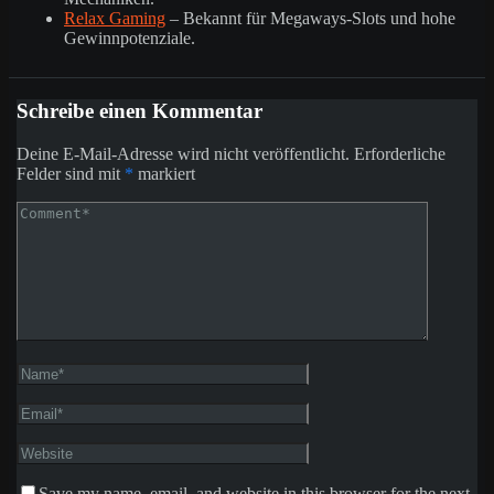
Relax Gaming
– Bekannt für Megaways-Slots und hohe
Gewinnpotenziale.
Schreibe einen Kommentar
Deine E-Mail-Adresse wird nicht veröffentlicht.
Erforderliche
Felder sind mit
*
markiert
Save my name, email, and website in this browser for the next