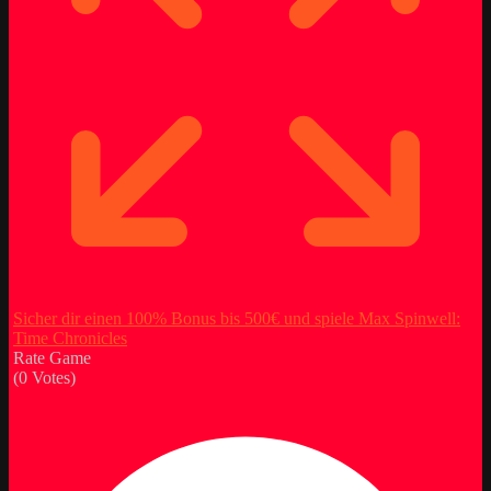
Sicher dir einen 100% Bonus bis 500€ und spiele Max Spinwell:
Time Chronicles
Rate Game
(
0
Votes)