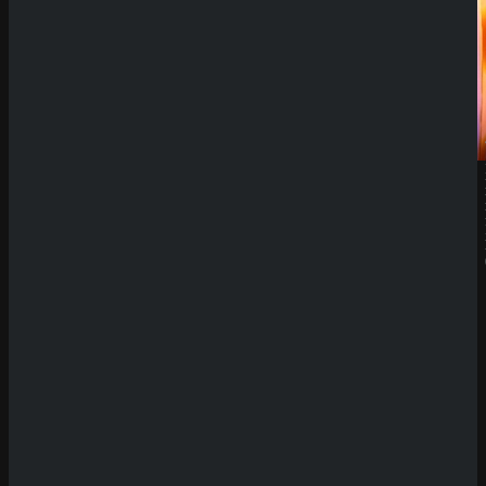
Neueste
Beiträge
Casino
Prestige
Auszahlun
gen im