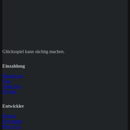
Save my name, email, and website in this
browser for the next time I comment.
Glücksspiel kann süchtig machen.
Einzahlung
Mastercard
Visa
Apple Pay
Paysafe
Entwickler
Merkur
Novomatic
Play'n Go