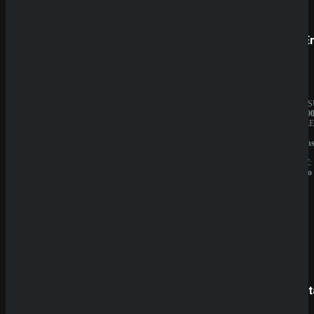
Prestige
SpinE
BESITZER:
JAHRES
Aurevia
10.000.0
IT
BESITZE
Group
GBL
LIZENZ:
Solution
Curacao
N.V.
LIZENZ:
Curacao
SpinBetter
Betist