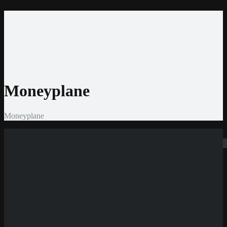
Home
Casinos
Bonis
Slots
Entwickler
News
Moneyplane
Moneyplane
Suchen
Neue Casinos