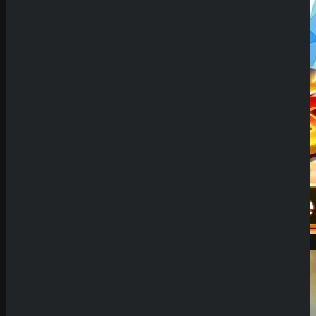
Demo Spiel