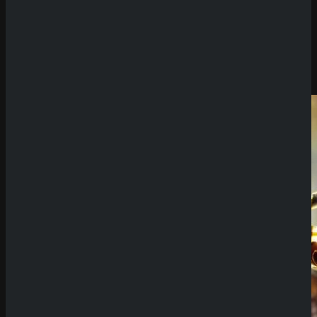
Demo Spiel