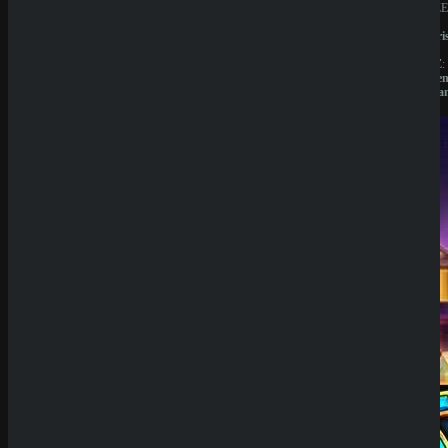
BESITZER:
BESITZE
Liernin
Liernin
Enterprises
Enterpri
LTD
LTD
LIZENZ:
LIZENZ:
Komoren
Komore
(Anjouan)
(Anjoua
Neueste
Beiträge
Casino
Prestige
Auszahlun
gen im
Überblick
SpinEmpir
e Casino
Review
SpinBetter
Casino