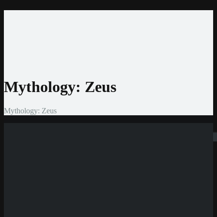
Home
Casinos
Bonis
Slots
Entwickler
News
Mythology: Zeus
Mythology: Zeus
Suchen
Neue Casinos