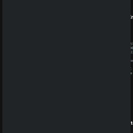
Prestige
SpinE
BESITZER:
JAHRES
Aurevia
10.000.0
IT
BESITZE
Group
GBL
LIZENZ:
Solution
Curacao
N.V.
LIZENZ:
Curacao
SpinBetter
Betist