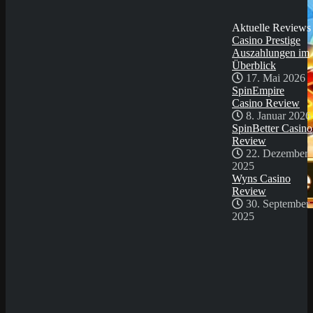
30. September
2025
Aktuelle Reviews
Casino Prestige
Auszahlungen im
Überblick
17. Mai 2026
SpinEmpire
Casino Review
8. Januar 2026
SpinBetter Casino
Review
22. Dezember
2025
Wyns Casino
Review
30. September
2025
Demo Spiel