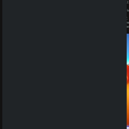
BESITZER:
BESITZE
Liernin
Liernin
Enterprises
Enterpri
LTD
LTD
LIZENZ:
LIZENZ:
Komoren
Komore
(Anjouan)
(Anjoua
Neueste
Beiträge
Casino
Prestige
Auszahlun
gen im
Überblick
SpinEmpir
e Casino
Review
SpinBetter
Casino