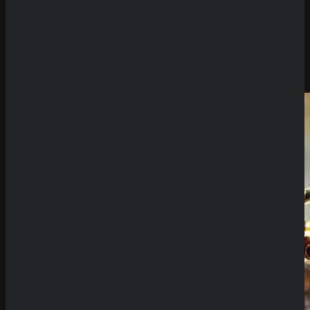
Demo Spiel