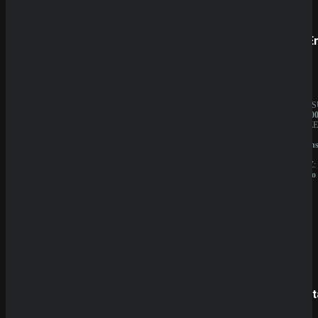
Prestige
SpinE
BESITZER:
JAHRES
Aurevia
10.000.0
IT
BESITZE
Group
GBL
LIZENZ:
Solution
Curacao
N.V.
LIZENZ:
Curacao
SpinBetter
Betist