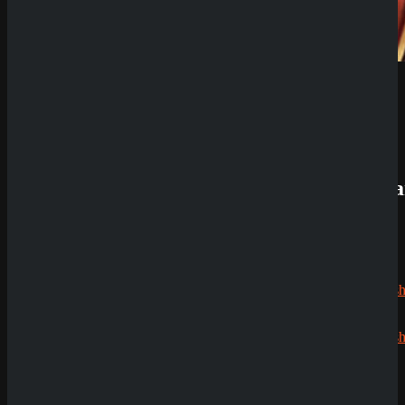
Review
Wyns
Casino
Review
QuickWin
Casino
Review
Neueste
Kommenta
Alex
zu
Dazard
rami
zu
CryptoRus
Jens
zu
CryptoRush
200% bis
zu 2.500€
Silizi
zu