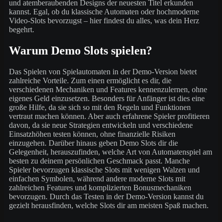
und atemberaubenden Designs der neuesten Titel erkunden
kannst. Egal, ob du klassische Automaten oder hochmoderne
Video-Slots bevorzugst – hier findest du alles, was dein Herz
begehrt.
Warum Demo Slots spielen?
Das Spielen von Spielautomaten in der Demo-Version bietet
zahlreiche Vorteile. Zum einen ermöglicht es dir, die
verschiedenen Mechaniken und Features kennenzulernen, ohne
eigenes Geld einzusetzen. Besonders für Anfänger ist dies eine
große Hilfe, da sie sich so mit den Regeln und Funktionen
vertraut machen können. Aber auch erfahrene Spieler profitieren
davon, da sie neue Strategien entwickeln und verschiedene
Einsatzhöhen testen können, ohne finanzielle Risiken
einzugehen. Darüber hinaus geben Demo Slots dir die
Gelegenheit, herauszufinden, welche Art von Automatenspiel am
besten zu deinem persönlichen Geschmack passt. Manche
Spieler bevorzugen klassische Slots mit wenigen Walzen und
einfachen Symbolen, während andere moderne Slots mit
zahlreichen Features und komplizierten Bonusmechaniken
bevorzugen. Durch das Testen in der Demo-Version kannst du
gezielt herausfinden, welche Slots dir am meisten Spaß machen.