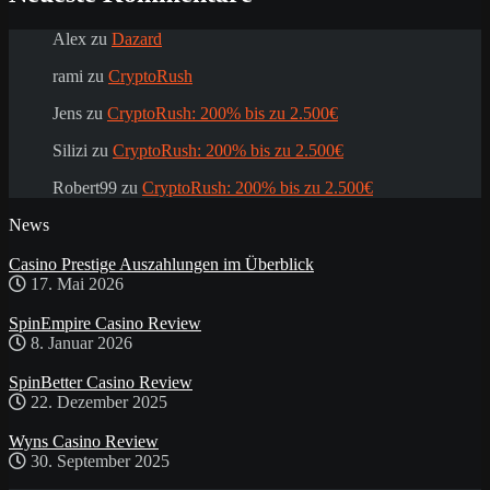
Alex
zu
Dazard
rami
zu
CryptoRush
Jens
zu
CryptoRush: 200% bis zu 2.500€
Silizi
zu
CryptoRush: 200% bis zu 2.500€
Robert99
zu
CryptoRush: 200% bis zu 2.500€
News
Casino Prestige Auszahlungen im Überblick
17. Mai 2026
SpinEmpire Casino Review
8. Januar 2026
SpinBetter Casino Review
22. Dezember 2025
Wyns Casino Review
30. September 2025