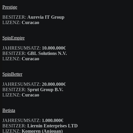
Prestige
BESITZER:
Aurevia IT Group
LIZENZ:
Curacao
SpinEmpire
JAHRESUMSATZ:
10.000.000€
BESITZER:
GBL Solutions N.V.
LIZENZ:
Curacao
SpinBetter
JAHRESUMSATZ:
20.000.000€
BESITZER:
Sprut Group B.V.
LIZENZ:
Curacao
Betista
JAHRESUMSATZ:
1.000.000€
BESITZER:
Liernin Enterprises LTD
LIZENZ:
Komoren (Anjouan)