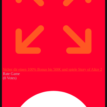
Sicher dir einen 100% Bonus bis 500€ und spiele Story of Alice 2
Rate Game
(
0
Votes)