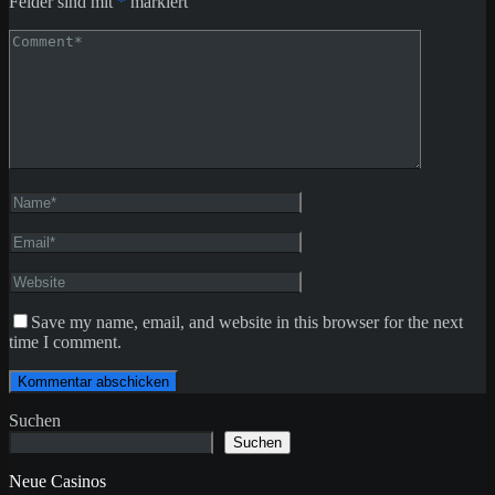
Felder sind mit
*
markiert
Save my name, email, and website in this browser for the next
time I comment.
Suchen
Suchen
Neue Casinos