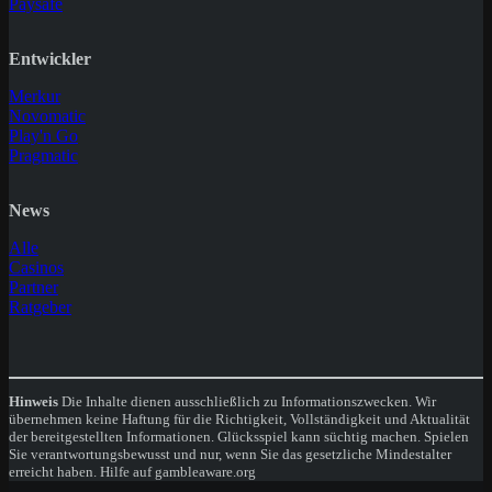
Paysafe
Entwickler
Merkur
Novomatic
Play'n Go
Pragmatic
News
Alle
Casinos
Partner
Ratgeber
Hinweis
Die Inhalte dienen ausschließlich zu Informationszwecken. Wir
übernehmen keine Haftung für die Richtigkeit, Vollständigkeit und Aktualität
der bereitgestellten Informationen. Glücksspiel kann süchtig machen. Spielen
Sie verantwortungsbewusst und nur, wenn Sie das gesetzliche Mindestalter
erreicht haben. Hilfe auf gambleaware.org