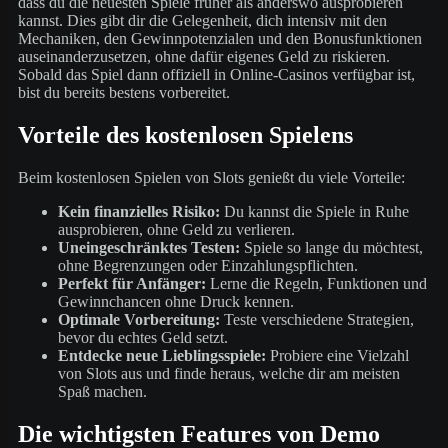
dass du die neuesten Spiele früher als anderswo ausprobieren
kannst. Dies gibt dir die Gelegenheit, dich intensiv mit den
Mechaniken, den Gewinnpotenzialen und den Bonusfunktionen
auseinanderzusetzen, ohne dafür eigenes Geld zu riskieren.
Sobald das Spiel dann offiziell in Online-Casinos verfügbar ist,
bist du bereits bestens vorbereitet.
Vorteile des kostenlosen Spielens
Beim kostenlosen Spielen von Slots genießt du viele Vorteile:
Kein finanzielles Risiko:
Du kannst die Spiele in Ruhe
ausprobieren, ohne Geld zu verlieren.
Uneingeschränktes Testen:
Spiele so lange du möchtest,
ohne Begrenzungen oder Einzahlungspflichten.
Perfekt für Anfänger:
Lerne die Regeln, Funktionen und
Gewinnchancen ohne Druck kennen.
Optimale Vorbereitung:
Teste verschiedene Strategien,
bevor du echtes Geld setzt.
Entdecke neue Lieblingsspiele:
Probiere eine Vielzahl
von Slots aus und finde heraus, welche dir am meisten
Spaß machen.
Die wichtigsten Features von Demo