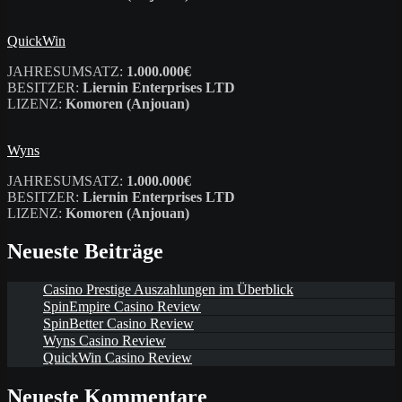
QuickWin
JAHRESUMSATZ:
1.000.000€
BESITZER:
Liernin Enterprises LTD
LIZENZ:
Komoren (Anjouan)
Wyns
JAHRESUMSATZ:
1.000.000€
BESITZER:
Liernin Enterprises LTD
LIZENZ:
Komoren (Anjouan)
Neueste Beiträge
Casino Prestige Auszahlungen im Überblick
SpinEmpire Casino Review
SpinBetter Casino Review
Wyns Casino Review
QuickWin Casino Review
Neueste Kommentare