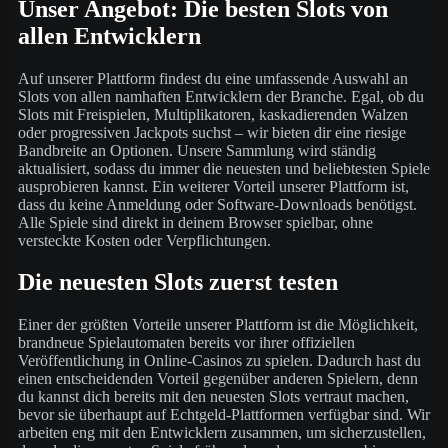
Unser Angebot: Die besten Slots von
allen Entwicklern
Auf unserer Plattform findest du eine umfassende Auswahl an
Slots von allen namhaften Entwicklern der Branche. Egal, ob du
Slots mit Freispielen, Multiplikatoren, kaskadierenden Walzen
oder progressiven Jackpots suchst – wir bieten dir eine riesige
Bandbreite an Optionen. Unsere Sammlung wird ständig
aktualisiert, sodass du immer die neuesten und beliebtesten Spiele
ausprobieren kannst. Ein weiterer Vorteil unserer Plattform ist,
dass du keine Anmeldung oder Software-Downloads benötigst.
Alle Spiele sind direkt in deinem Browser spielbar, ohne
versteckte Kosten oder Verpflichtungen.
Die neuesten Slots zuerst testen
Einer der größten Vorteile unserer Plattform ist die Möglichkeit,
brandneue Spielautomaten bereits vor ihrer offiziellen
Veröffentlichung in Online-Casinos zu spielen. Dadurch hast du
einen entscheidenden Vorteil gegenüber anderen Spielern, denn
du kannst dich bereits mit den neuesten Slots vertraut machen,
bevor sie überhaupt auf Echtgeld-Plattformen verfügbar sind. Wir
arbeiten eng mit den Entwicklern zusammen, um sicherzustellen,