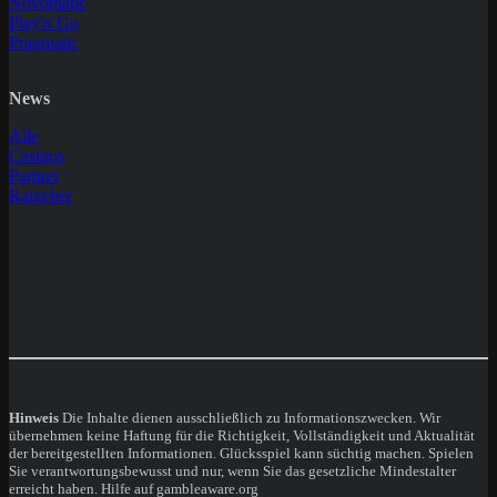
Novomatic
Play'n Go
Pragmatic
News
Alle
Casinos
Partner
Ratgeber
Hinweis
Die Inhalte dienen ausschließlich zu Informationszwecken. Wir
übernehmen keine Haftung für die Richtigkeit, Vollständigkeit und Aktualität
der bereitgestellten Informationen. Glücksspiel kann süchtig machen. Spielen
Sie verantwortungsbewusst und nur, wenn Sie das gesetzliche Mindestalter
erreicht haben. Hilfe auf gambleaware.org