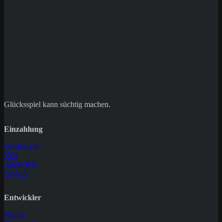
Save my name, email, and website in this
browser for the next time I comment.
Glücksspiel kann süchtig machen.
Einzahlung
Mastercard
Visa
Apple Pay
Paysafe
Entwickler
Merkur