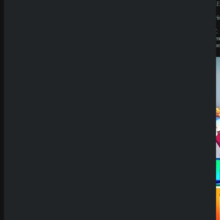
BESITZER:
BESITZE
Liernin
Liernin
Enterprises
Enterpri
LTD
LTD
LIZENZ:
LIZENZ:
Komoren
Komore
(Anjouan)
(Anjoua
Neueste
Beiträge
Casino
Prestige
Auszahlun
gen im
Überblick
SpinEmpir
e Casino
Review
SpinBetter
Casino