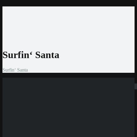
Home
Casinos
Bonis
Slots
Entwickler
News
Surfin‘ Santa
Surfin‘ Santa
Suchen
Neue Casinos