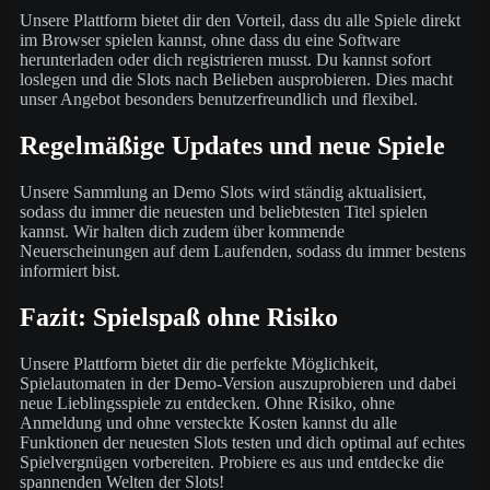
Unsere Plattform bietet dir den Vorteil, dass du alle Spiele direkt
im Browser spielen kannst, ohne dass du eine Software
herunterladen oder dich registrieren musst. Du kannst sofort
loslegen und die Slots nach Belieben ausprobieren. Dies macht
unser Angebot besonders benutzerfreundlich und flexibel.
Regelmäßige Updates und neue Spiele
Unsere Sammlung an Demo Slots wird ständig aktualisiert,
sodass du immer die neuesten und beliebtesten Titel spielen
kannst. Wir halten dich zudem über kommende
Neuerscheinungen auf dem Laufenden, sodass du immer bestens
informiert bist.
Fazit: Spielspaß ohne Risiko
Unsere Plattform bietet dir die perfekte Möglichkeit,
Spielautomaten in der Demo-Version auszuprobieren und dabei
neue Lieblingsspiele zu entdecken. Ohne Risiko, ohne
Anmeldung und ohne versteckte Kosten kannst du alle
Funktionen der neuesten Slots testen und dich optimal auf echtes
Spielvergnügen vorbereiten. Probiere es aus und entdecke die
spannenden Welten der Slots!