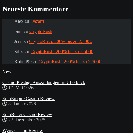
Neueste Kommentare
Alex
zu
Dazard
rami
zu
CryptoRush
Jens
zu
CryptoRush: 200% bis zu 2.500€
Silizi
zu
CryptoRush: 200% bis zu 2.500€
Robert99
zu
CryptoRush: 200% bis zu 2.500€
News
Casino Prestige Auszahlungen im Überblick
17. Mai 2026
SpinEmpire Casino Review
8. Januar 2026
SpinBetter Casino Review
22. Dezember 2025
Wyns Casino Review