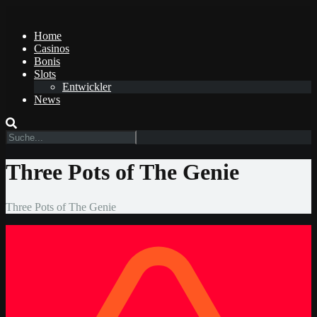
Home
Casinos
Bonis
Slots
Entwickler
News
Three Pots of The Genie
Three Pots of The Genie