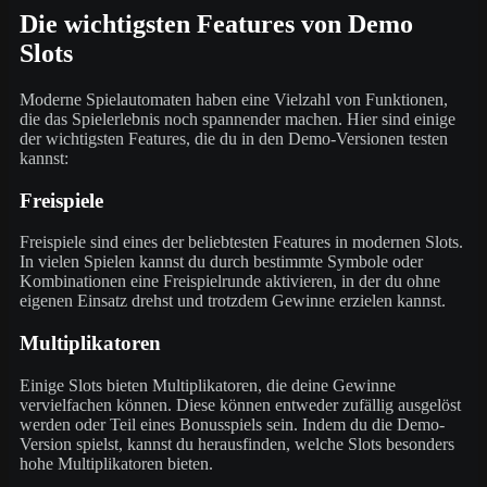
Die wichtigsten Features von Demo
Slots
Moderne Spielautomaten haben eine Vielzahl von Funktionen,
die das Spielerlebnis noch spannender machen. Hier sind einige
der wichtigsten Features, die du in den Demo-Versionen testen
kannst:
Freispiele
Freispiele sind eines der beliebtesten Features in modernen Slots.
In vielen Spielen kannst du durch bestimmte Symbole oder
Kombinationen eine Freispielrunde aktivieren, in der du ohne
eigenen Einsatz drehst und trotzdem Gewinne erzielen kannst.
Multiplikatoren
Einige Slots bieten Multiplikatoren, die deine Gewinne
vervielfachen können. Diese können entweder zufällig ausgelöst
werden oder Teil eines Bonusspiels sein. Indem du die Demo-
Version spielst, kannst du herausfinden, welche Slots besonders
hohe Multiplikatoren bieten.