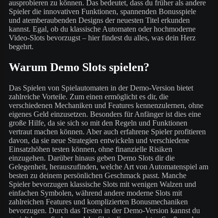
ausprobieren zu können. Das bedeutet, dass du früher als andere
Spieler die innovativen Funktionen, spannenden Bonusspiele
und atemberaubenden Designs der neuesten Titel erkunden
kannst. Egal, ob du klassische Automaten oder hochmoderne
Video-Slots bevorzugst – hier findest du alles, was dein Herz
begehrt.
Warum Demo Slots spielen?
Das Spielen von Spielautomaten in der Demo-Version bietet
zahlreiche Vorteile. Zum einen ermöglicht es dir, die
verschiedenen Mechaniken und Features kennenzulernen, ohne
eigenes Geld einzusetzen. Besonders für Anfänger ist dies eine
große Hilfe, da sie sich so mit den Regeln und Funktionen
vertraut machen können. Aber auch erfahrene Spieler profitieren
davon, da sie neue Strategien entwickeln und verschiedene
Einsatzhöhen testen können, ohne finanzielle Risiken
einzugehen. Darüber hinaus geben Demo Slots dir die
Gelegenheit, herauszufinden, welche Art von Automatenspiel am
besten zu deinem persönlichen Geschmack passt. Manche
Spieler bevorzugen klassische Slots mit wenigen Walzen und
einfachen Symbolen, während andere moderne Slots mit
zahlreichen Features und komplizierten Bonusmechaniken
bevorzugen. Durch das Testen in der Demo-Version kannst du