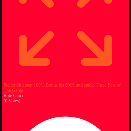
Sicher dir einen 100% Bonus bis 500€ und spiele Three Pots of
The Genie
Rate Game
(
0
Votes)