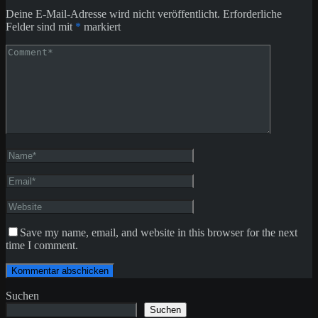
Deine E-Mail-Adresse wird nicht veröffentlicht.
Erforderliche
Felder sind mit
*
markiert
Save my name, email, and website in this browser for the next
time I comment.
Suchen
Suchen