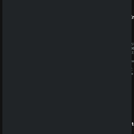
Prestige
SpinE
BESITZER:
JAHRES
Aurevia
10.000.0
IT
BESITZE
Group
GBL
LIZENZ:
Solution
Curacao
N.V.
LIZENZ:
Curacao
SpinBetter
Betist