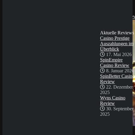
Review
22. Dezember
2025
Wyns Casino Revie
Demo Spiel
30. September
2025
Aktuelle Reviews
Casino Prestige
Auszahlungen im
Überblick
17. Mai 2026
SpinEmpire
Casino Review
8. Januar 2026
SpinBetter Casino
Review
22. Dezember
2025
Wyns Casino
Review
30. September
2025
Demo Spiel