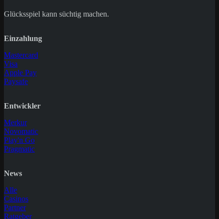
Glücksspiel kann süchtig machen.
Einzahlung
Mastercard
Visa
Apple Pay
Paysafe
Entwickler
Merkur
Novomatic
Play'n Go
Pragmatic
News
Alle
Casinos
Partner
Ratgeber