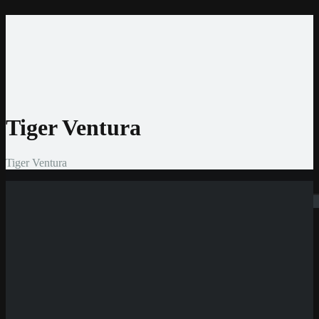
Home
Casinos
Bonis
Slots
Entwickler
News
Tiger Ventura
Tiger Ventura
Suchen
Neue Casinos